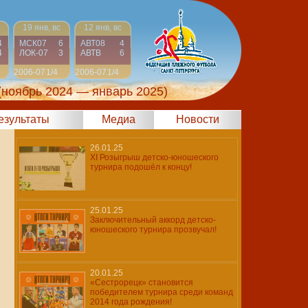
19 янв, вс
12 янв, вс
4
МСК07
6
АВТ08
4
4
ЛОК-07
3
АВТВ
6
2006-07
1/4
2006-07
1/4
(ноябрь 2024 — январь 2025)
результаты
Медиа
Новости
26.01.25
XI Розыгрыш детско-юношеского
турнира подошёл к концу!
25.01.25
Заключительный аккорд детско-
юношеского турнира прозвучал!
20.01.25
«Сестрорецк» становится
победителем турнира среди команд
2014 года рождения!