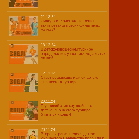
21.12.24
Смогут ли "Кристалл" и "Зенит"
взять реванш в своих финальных
матчах?
18.12.24
В детско-юношеском турнире
определились участники медальных
матчей!
12.12.24
Старт решающих матчей детско-
юношеского турнира!
28.11.24
Групповой этап крупнейшего
детско-юношеского турнира
близится к концу!
20.11.24
Вторая игровая неделя детско-
юношеского Первенства подошла к