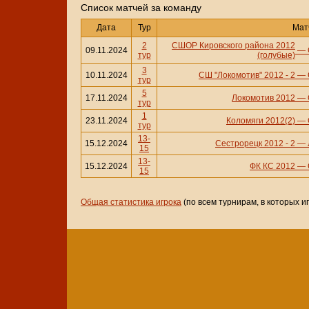
Cписок матчей за команду
Дата
Тур
Мат
2
СШОР Кировского района 2012
09.11.2024
—
тур
(голубые)
3
10.11.2024
СШ "Локомотив" 2012 - 2
—
тур
5
17.11.2024
Локомотив 2012
—
тур
1
23.11.2024
Коломяги 2012(2)
—
тур
13-
15.12.2024
Сестрорецк 2012 - 2
—
15
13-
15.12.2024
ФК КС 2012
—
15
Общая статистика игрока
(по всем турнирам, в которых и