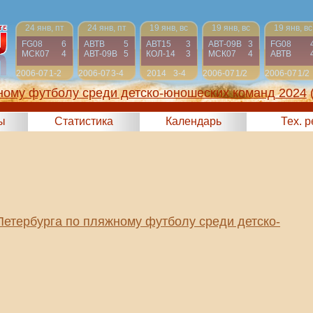
24 янв, пт
24 янв, пт
19 янв, вс
19 янв, вс
19 янв, вс
FG08
6
АВТВ
5
АВТ15
3
АВТ-09B
3
FG08
МСК07
4
АВТ-09B
5
КОЛ-14
3
МСК07
4
АВТВ
2006-07
1-2
2006-07
3-4
2014
3-4
2006-07
1/2
2006-07
1/2
ному футболу среди детско-юношеских команд 2024
ы
Статистика
Календарь
Тех. 
Петербурга по пляжному футболу среди детско-