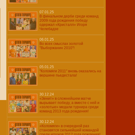
07.01.25
В финальном дерби среди команд
2009 года рождения победу
одержал «Кристалл» Игоря
Челебадзе
06.01.25
Во всех смыслах золотой
"Выборжанин 2010"!
05.01.25
"Коломяги 2011" вновь оказались на
вершине пьедестала!
30.12.24
«Зенит» в сложнейшем матче
вырывает победу, а вместе с ней и
«золотые» медали турнира среди
команд 2013 года рождения!
30.12.24
«Коломяги» в очередной раз
становятся сильнейшей командой
среди игроков 2012 года рождения!