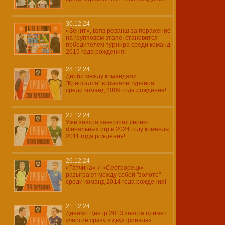
30.12.24
«Зенит», взяв реванш за поражение
на групповом этапе, становится
победителем турнира среди команд
2015 года рождения!
28.12.24
Дерби между командами
"Кристалла" в финале турнира
среди команд 2009 года рождения!
27.12.24
Уже завтра завершат серию
финальных игр в 2024 году команды
2011 года рождения!
26.12.24
«Гатчина» и «Сестрорецк»
разыграют между собой "золото"
среди команд 2014 года рождения!
21.12.24
Динамо Центр 2013 завтра примет
участие сразу в двух финалах...