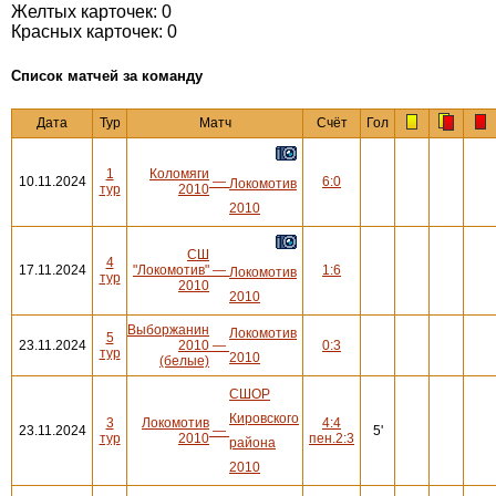
Желтых карточек: 0
Красных карточек: 0
Cписок матчей за команду
Дата
Тур
Матч
Счёт
Гол
1
Коломяги
10.11.2024
—
6:0
Локомотив
тур
2010
2010
СШ
4
17.11.2024
"Локомотив"
—
1:6
Локомотив
тур
2010
2010
Выборжанин
Локомотив
5
23.11.2024
2010
—
0:3
тур
2010
(белые)
СШОР
Кировского
3
Локомотив
4:4
23.11.2024
—
5'
тур
2010
пен.2:3
района
2010