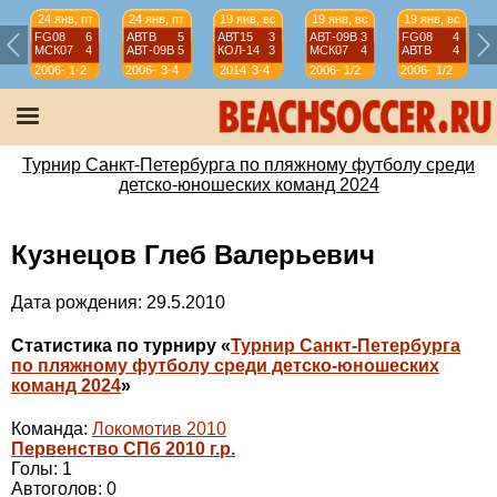
24 янв, пт
24 янв, пт
19 янв, вс
19 янв, вс
19 янв, вс
FG08
6
АВТВ
5
АВТ15
3
АВТ-09B
3
FG08
4
МСК07
4
АВТ-09B
5
КОЛ-14
3
МСК07
4
АВТВ
4
2006-
1-2
2006-
3-4
2014
3-4
2006-
1/2
2006-
1/2
07
07
07
07
Турнир Санкт-Петербурга по пляжному футболу среди
детско-юношеских команд 2024
Кузнецов Глеб Валерьевич
Дата рождения: 29.5.2010
Статистика по турниру «
Турнир Санкт-Петербурга
по пляжному футболу среди детско-юношеских
команд 2024
»
Команда:
Локомотив 2010
Первенство СПб 2010 г.р.
Голы: 1
Автоголов: 0