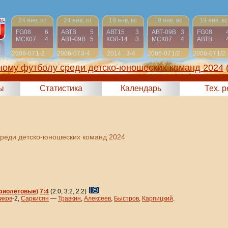
24 янв, пт
24 янв, пт
19 янв, вс
19 янв, вс
19 янв, вс
FG08
6
АВТВ
5
АВТ15
3
АВТ-09B
3
FG08
МСК07
4
АВТ-09B
5
КОЛ-14
3
МСК07
4
АВТВ
2006-07
1-2
2006-07
3-4
2014
3-4
2006-07
1/2
2006-07
1/2
ному футболу среди детско-юношеских команд 2024
ы
Статистика
Календарь
Тех. 
среди детско-юношеских команд 2024
(фиолетовые)
7:4
(2:0, 3:2, 2:2)
иков
-2,
Саркисян
—
Травкин
,
Алексеев
,
Быстров
,
Карпицкий
.