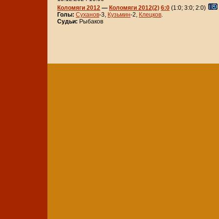
Коломяги 2012
—
Коломяги 2012(2)
6:0
(1:0; 3:0; 2:0)
Голы:
Суханов
-3,
Кузьмин
-2,
Клецков
.
Судьи:
Рыбаков