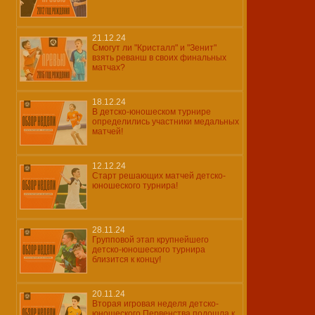
21.12.24
Смогут ли "Кристалл" и "Зенит"
взять реванш в своих финальных
матчах?
18.12.24
В детско-юношеском турнире
определились участники медальных
матчей!
12.12.24
Старт решающих матчей детско-
юношеского турнира!
28.11.24
Групповой этап крупнейшего
детско-юношеского турнира
близится к концу!
20.11.24
Вторая игровая неделя детско-
юношеского Первенства подошла к