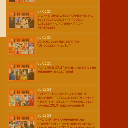
07.01.25
В финальном дерби среди команд
2009 года рождения победу
одержал «Кристалл» Игоря
Челебадзе
06.01.25
Во всех смыслах золотой
"Выборжанин 2010"!
05.01.25
"Коломяги 2011" вновь оказались на
вершине пьедестала!
30.12.24
«Зенит» в сложнейшем матче
вырывает победу, а вместе с ней и
«золотые» медали турнира среди
команд 2013 года рождения!
30.12.24
«Коломяги» в очередной раз
становятся сильнейшей командой
среди игроков 2012 года рождения!