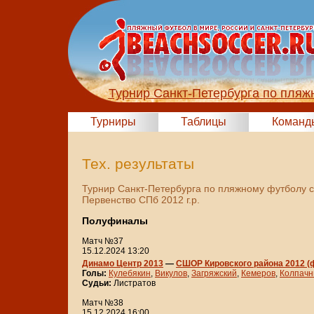
Турнир Санкт-Петербурга по пляж
Турниры
Таблицы
Команд
Тех. результаты
Турнир Санкт-Петербурга по пляжному футболу 
Первенство СПб 2012 г.р.
Полуфиналы
Матч №37
15.12.2024 13:20
Динамо Центр 2013
—
СШОР Кировского района 2012 
Голы:
Кулебякин
,
Викулов
,
Загряжский
,
Кемеров
,
Колпачн
Судьи:
Листратов
Матч №38
15.12.2024 16:00