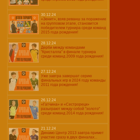
30.12.24
«Зенит», взяв реванш за поражение
на групповом этапе, становится
победителем турнира среди команд
2015 года рождения!
28.12.24
Дерби между командами
"Кристалла" в финале турнира
среди команд 2009 года рождения!
27.12.24
Уже завтра завершат серию
финальных игр в 2024 году команды
2011 года рождения!
26.12.24
«Гатчина» и «Сестрорецк»
разыграют между собой "золото"
среди команд 2014 года рождения!
21.12.24
Динамо Центр 2013 завтра примет
участие сразу в двух финалах...