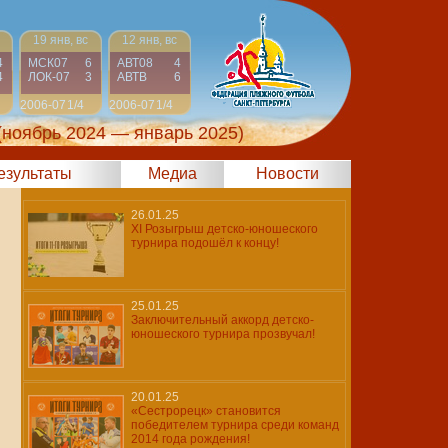
19 янв, вс
12 янв, вс
4
МСК07
6
АВТ08
4
4
ЛОК-07
3
АВТВ
6
2006-07
1/4
2006-07
1/4
(ноябрь 2024 — январь 2025)
результаты
Медиа
Новости
26.01.25
XI Розыгрыш детско-юношеского
турнира подошёл к концу!
25.01.25
Заключительный аккорд детско-
юношеского турнира прозвучал!
20.01.25
«Сестрорецк» становится
победителем турнира среди команд
2014 года рождения!