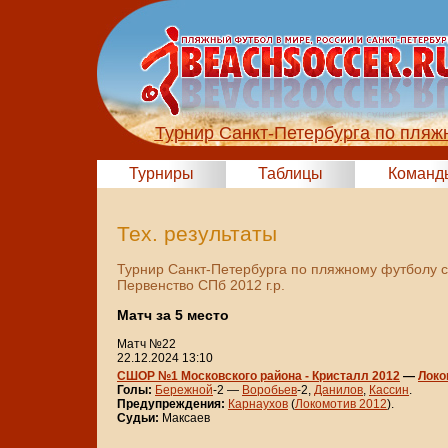
Турнир Санкт-Петербурга по пляж
Турниры
Таблицы
Команд
Тех. результаты
Турнир Санкт-Петербурга по пляжному футболу 
Первенство СПб 2012 г.р.
Матч за 5 место
Матч №22
22.12.2024 13:10
СШОР №1 Московского района - Кристалл 2012
—
Локо
Голы:
Бережной
-2 —
Воробьев
-2,
Данилов
,
Кассин
.
Предупреждения:
Карнаухов
(
Локомотив 2012
).
Судьи:
Максаев