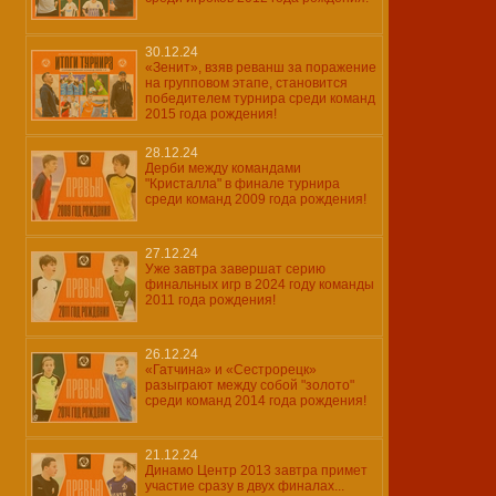
30.12.24
«Зенит», взяв реванш за поражение
на групповом этапе, становится
победителем турнира среди команд
2015 года рождения!
28.12.24
Дерби между командами
"Кристалла" в финале турнира
среди команд 2009 года рождения!
27.12.24
Уже завтра завершат серию
финальных игр в 2024 году команды
2011 года рождения!
26.12.24
«Гатчина» и «Сестрорецк»
разыграют между собой "золото"
среди команд 2014 года рождения!
21.12.24
Динамо Центр 2013 завтра примет
участие сразу в двух финалах...