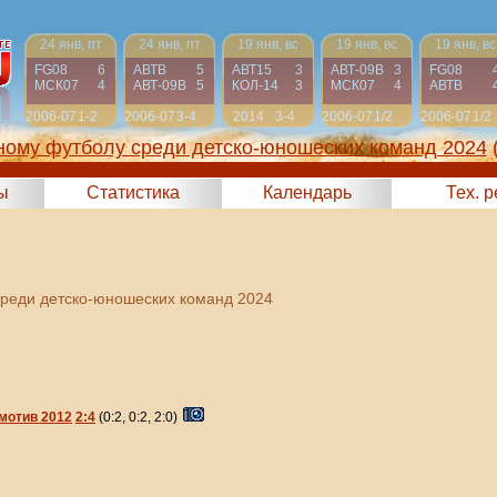
24 янв, пт
24 янв, пт
19 янв, вс
19 янв, вс
19 янв, вс
FG08
6
АВТВ
5
АВТ15
3
АВТ-09B
3
FG08
МСК07
4
АВТ-09B
5
КОЛ-14
3
МСК07
4
АВТВ
2006-07
1-2
2006-07
3-4
2014
3-4
2006-07
1/2
2006-07
1/2
ному футболу среди детско-юношеских команд 2024
ы
Статистика
Календарь
Тех. 
среди детско-юношеских команд 2024
мотив 2012
2:4
(0:2, 0:2, 2:0)