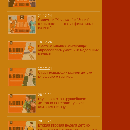
21.12.24
Смогут ли "Кристалл" и "Зенит"
взять реванш в своих финальных
матчах?
18.12.24
В детско-юношеском турнире
определились участники медальных
матчей!
12.12.24
Старт решающих матчей детско-
юношеского турнира!
28.11.24
Групповой этап крупнейшего
детско-юношеского турнира
близится к концу!
20.11.24
Вторая игровая неделя детско-
юношеского Первенства подошла к