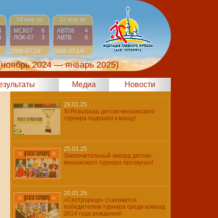
19 янв, вс
12 янв, вс
4
МСК07
6
АВТ08
4
4
ЛОК-07
3
АВТВ
6
2006-07
1/4
2006-07
1/4
(ноябрь 2024 — январь 2025)
результаты
Медиа
Новости
26.01.25
XI Розыгрыш детско-юношеского
турнира подошёл к концу!
25.01.25
Заключительный аккорд детско-
юношеского турнира прозвучал!
20.01.25
«Сестрорецк» становится
победителем турнира среди команд
2014 года рождения!