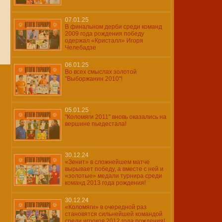
07.01.25
В финальном дерби среди команд
2009 года рождения победу
одержал «Кристалл» Игоря
Челебадзе
06.01.25
Во всех смыслах золотой
"Выборжанин 2010"!
05.01.25
"Коломяги 2011" вновь оказались на
вершине пьедестала!
30.12.24
«Зенит» в сложнейшем матче
вырывает победу, а вместе с ней и
«золотые» медали турнира среди
команд 2013 года рождения!
30.12.24
«Коломяги» в очередной раз
становятся сильнейшей командой
среди игроков 2012 года рождения!