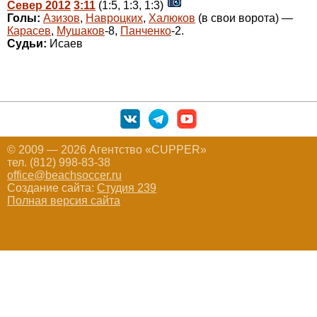
Север 2012
3:11
(1:5, 1:3, 1:3)
Голы:
Азизов
,
Навроцких
,
Халюков
(в свои ворота) —
Карасев
,
Мушаков
-8,
Панченко
-2.
Судьи:
Исаев
© 2009 — 2026 Агентство «CUPPER»
тел. (812) 998-83-38
office@beachsoccer.ru
Создание сайта:
Студия 239
Полная версия сайта