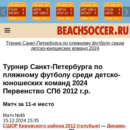
24 янв, пт
24 янв, пт
19 янв, вс
19 янв, вс
19 янв, вс
FG08
6
АВТВ
5
АВТ15
3
АВТ-09B
3
FG08
4
МСК07
4
АВТ-09B
5
КОЛ-14
3
МСК07
4
АВТВ
4
2006-
1-2
2006-
3-4
2014
3-4
2006-
1/2
2006-
1/2
07
07
07
07
Турнир Санкт-Петербурга по пляжному футболу среди
детско-юношеских команд 2024
Турнир Санкт-Петербурга по
пляжному футболу среди детско-
юношеских команд 2024
Первенство СПб 2012 г.р.
Матч за 11-е место
Матч №46
15.12.2024 15:35
СШОР Кировского района 2012 (голубые)
—
Динамо-