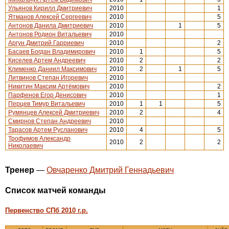
Ульянов Кирилл Дмитриевич
2010
1
Ятманов Алексей Сергеевич
2010
5
Антонов Данила Дмитриевич
2010
1
5
Антонов Родион Витальевич
2010
Аргун Дмитрий Гарриевич
2010
2
Басаев Богдан Владимирович
2010
1
5
Киселев Артем Андреевич
2010
2
2
Клименко Даниил Максимович
2010
2
1
5
Литвинов Степан Игоревич
2010
Никитин Максим Артёмович
2010
2
Парфенов Егор Денисович
2010
1
Перцев Тимур Витальевич
2010
1
1
5
Румянцев Алексей Дмитриевич
2010
2
4
Смирнов Степан Андреевич
2010
Тарасов Артем Русланович
2010
4
5
Трофимов Александр
2010
2
2
Николаевич
Тренер
—
Овчаренко Дмитрий Геннадьевич
Cписок матчей команды
Первенство СПб 2010 г.р.