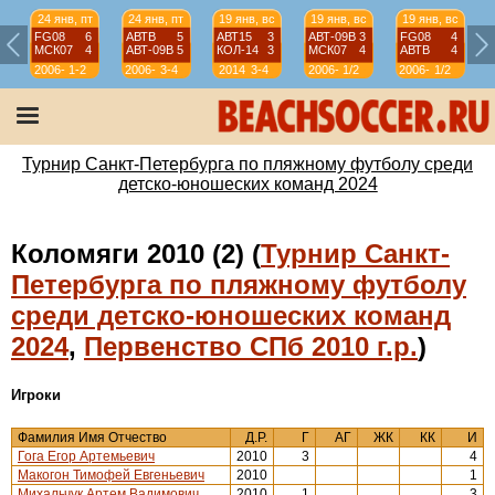
24 янв, пт
24 янв, пт
19 янв, вс
19 янв, вс
19 янв, вс
FG08
6
АВТВ
5
АВТ15
3
АВТ-09B
3
FG08
4
МСК07
4
АВТ-09B
5
КОЛ-14
3
МСК07
4
АВТВ
4
2006-
1-2
2006-
3-4
2014
3-4
2006-
1/2
2006-
1/2
07
07
07
07
Турнир Санкт-Петербурга по пляжному футболу среди
детско-юношеских команд 2024
Коломяги 2010 (2) (
Турнир Санкт-
Петербурга по пляжному футболу
среди детско-юношеских команд
2024
,
Первенство СПб 2010 г.р.
)
Игроки
Фамилия Имя Отчество
Д.Р.
Г
АГ
ЖК
КК
И
Гога Егор Артемьевич
2010
3
4
Макогон Тимофей Евгеньевич
2010
1
Михальчук Артем Вадимович
2010
1
3