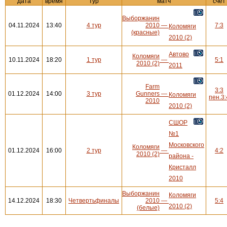
дата
время
тур
матч
счёт
Выборжанин
04.11.2024
13:40
4 тур
2010
—
7:3
Коломяги
(красные)
2010 (2)
Автово
Коломяги
10.11.2024
18:20
1 тур
—
5:1
2010 (2)
2011
Farm
3:3
01.12.2024
14:00
3 тур
Gunners
—
Коломяги
пен.3:
2010
2010 (2)
СШОР
№1
Московского
Коломяги
01.12.2024
16:00
2 тур
—
4:2
2010 (2)
района -
Кристалл
2010
Выборжанин
Коломяги
14.12.2024
18:30
Четвертьфиналы
2010
—
5:4
2010 (2)
(белые)