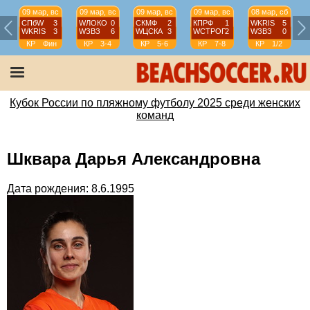
09 мар, вс
09 мар, вс
09 мар, вс
09 мар, вс
08 мар, сб
СПбW
3
WЛОКО
0
СКМФ
2
КПРФ
1
WKRIS
5
WKRIS
3
WЗВЗ
6
WЦСКА
3
WCТРОГ
2
WЗВЗ
0
КР
Фин
КР
3-4
КР
5-6
КР
7-8
КР
1/2
Кубок России по пляжному футболу 2025 среди женских
команд
Шквара Дарья Александровна
Дата рождения: 8.6.1995