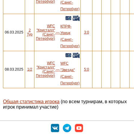
Петербург)
(Санкт-
Петербург)
WFC
КПРФ-
2
"Кристалл"
06.03.2025
—
3:0
Урицк
Тур
(Санкт-
Петербург)
(Санкт-
Петербург)
WFC
WFC
"Кристалл"
08.03.2025
1/2
—
5:0
"Звезда"
(Санкт-
Петербург)
(Санкт-
Петербург)
Общая статистика игрока
(по всем турнирам, в которых
игрок принимал участие)