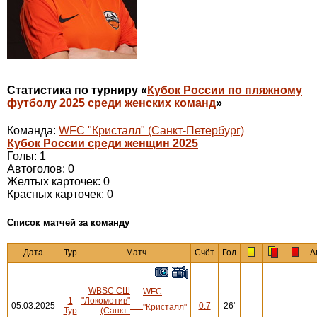
Статистика по турниру «
Кубок России по пляжному
футболу 2025 среди женских команд
»
Команда:
WFC "Кристалл" (Санкт-Петербург)
Кубок России среди женщин 2025
Голы: 1
Автоголов: 0
Желтых карточек: 0
Красных карточек: 0
Cписок матчей за команду
Дата
Тур
Матч
Счёт
Гол
А
WBSC СШ
WFC
1
"Локомотив"
05.03.2025
—
0:7
26'
"Кристалл"
Тур
(Санкт-