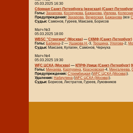
05.03.2025 16:30
Сборная Санкт-Петербурга (женская) (Санкт-Петербург
Голы:
Захарова
,
Косорукова
,
Бажанова
,
Ивлева
,
Колесни
Предупреждения:
Захарова
,
Вечерская
,
Бажанова
(все
С
Судьи:
Самонов, Гуреев, Максаев, Борисов
Матч №3
05.03.2025 18:00
WBSC "Строгино" (Москва)
—
СКМФ (Санкт-Петербург)
Голы:
Бабкина
-2 —
Ушакова Н.
-3,
Трошина
,
Улогова
-2,
Мо
Судьи:
Максаев, Кулагин, Самонов, Чернуха
Матч №4
05.03.2025 19:30
WFC ЦСКА (Москва)
—
КПРФ-Урицк (Санкт-Петербург)
9
Голы:
Минаева
,
Карпухина
,
Красновская
-4,
Мингалеева
,
Предупреждения:
Стрембицкая
(
WFC ЦСКА (Москва)
).
Удаления:
Набиулина
(
WFC ЦСКА (Москва)
).
Судьи:
Борисов, Листратов, Гуреев, Луковников