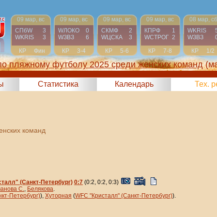
09 мар, вс
09 мар, вс
09 мар, вс
09 мар, вс
08 мар, с
СПбW
3
WЛОКО
0
СКМФ
2
КПРФ
1
WKRIS
WKRIS
3
WЗВЗ
6
WЦСКА
3
WCТРОГ
2
WЗВЗ
КР
Фин
КР
3-4
КР
5-6
КР
7-8
КР
1/2
по пляжному футболу 2025 среди женских команд
(м
ы
Статистика
Календарь
Тех. 
енских команд
талл" (Санкт-Петербург)
0:7
(0:2, 0:2, 0:3)
анова С.
,
Белякова
.
кт-Петербург)
),
Хуторная
(
WFC "Кристалл" (Санкт-Петербург)
).