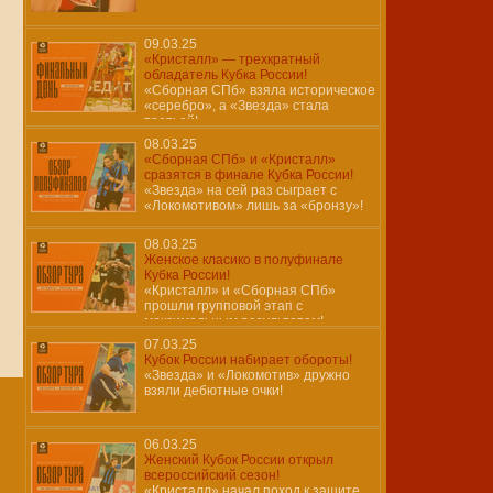
09.03.25
«Кристалл» — трехкратный
обладатель Кубка России!
«Сборная СПб» взяла историческое
«серебро», а «Звезда» стала
третьей!
08.03.25
«Сборная СПб» и «Кристалл»
сразятся в финале Кубка России!
«Звезда» на сей раз сыграет с
«Локомотивом» лишь за «бронзу»!
08.03.25
Женское класико в полуфинале
Кубка России!
«Кристалл» и «Сборная СПб»
прошли групповой этап с
максимальным результатом!
07.03.25
Кубок России набирает обороты!
«Звезда» и «Локомотив» дружно
взяли дебютные очки!
06.03.25
Женский Кубок России открыл
всероссийский сезон!
«Кристалл» начал поход к защите