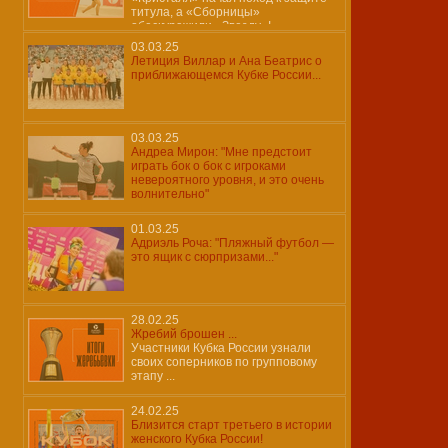
титула, а «Сборницы»
обескуражили «Звезду»!
03.03.25
Летиция Виллар и Ана Беатрис о
приближающемся Кубке России...
03.03.25
Андреа Мирон: "Мне предстоит
играть бок о бок с игроками
невероятного уровня, и это очень
волнительно"
01.03.25
Адриэль Роча: "Пляжный футбол —
это ящик с сюрпризами..."
28.02.25
Жребий брошен ...
Участники Кубка России узнали
своих соперников по групповому
этапу ...
24.02.25
Близится старт третьего в истории
женского Кубка России!