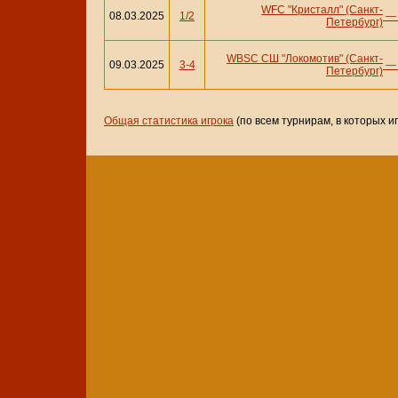
WFC "Кристалл" (Санкт-
08.03.2025
1/2
Петербург)
WBSC СШ "Локомотив" (Санкт-
09.03.2025
3-4
Петербург)
Общая статистика игрока
(по всем турнирам, в которых и