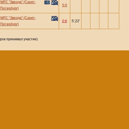
WFC "Звезда" (Санкт-
—
5:0
Петербург)
WFC "Звезда" (Санкт-
—
0:6
5',22'
Петербург)
грок принимал участие)