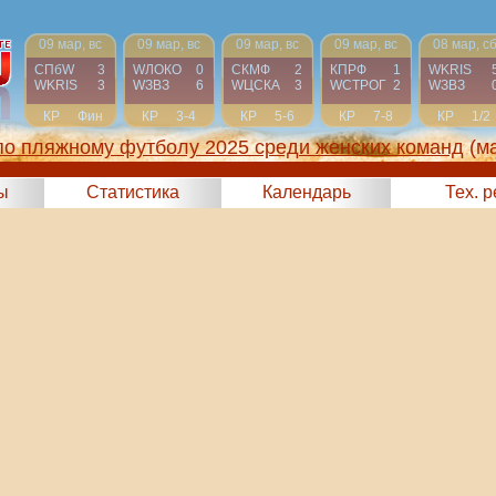
09 мар, вс
09 мар, вс
09 мар, вс
09 мар, вс
08 мар, с
СПбW
3
WЛОКО
0
СКМФ
2
КПРФ
1
WKRIS
WKRIS
3
WЗВЗ
6
WЦСКА
3
WCТРОГ
2
WЗВЗ
КР
Фин
КР
3-4
КР
5-6
КР
7-8
КР
1/2
по пляжному футболу 2025 среди женских команд
(м
ы
Статистика
Календарь
Тех. 