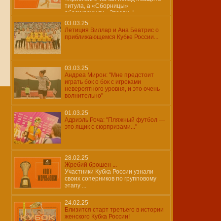
титула, а «Сборницы»
обескуражили «Звезду»!
03.03.25
Летиция Виллар и Ана Беатрис о
приближающемся Кубке России...
03.03.25
Андреа Мирон: "Мне предстоит
играть бок о бок с игроками
невероятного уровня, и это очень
волнительно"
01.03.25
Адриэль Роча: "Пляжный футбол —
это ящик с сюрпризами..."
28.02.25
Жребий брошен ...
Участники Кубка России узнали
своих соперников по групповому
этапу ...
24.02.25
Близится старт третьего в истории
женского Кубка России!