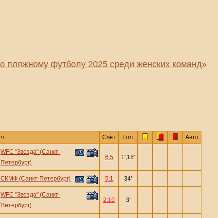
по пляжному футболу 2025 среди женских команд
»
тч
Счёт
Гол
Авто
WFC "Звезда" (Санкт-
—
6:5
1',18'
Петербург)
—
СКМФ (Санкт-Петербург)
5:1
34'
WFC "Звезда" (Санкт-
—
2:10
3'
Петербург)