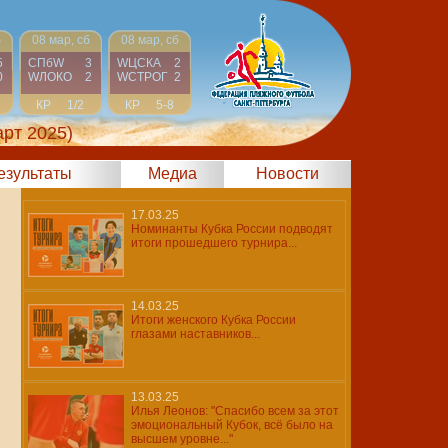
б
08 мар, сб
08 мар, сб
5
СПбW
3
WЦСКА
2
0
WЛОКО
2
WCТРОГ
2
КР
1/2
КР
5-8
арт 2025)
результаты
Медиа
Новости
17.03.25
Номинанты Кубка России подводят
итоги прошедшего турнира...
14.03.25
Итоги женского Кубка России
глазами наставников...
13.03.25
Илья Леонов: "Спасибо всем за этот
эмоциональный Кубок, всё было на
высшем уровне..."