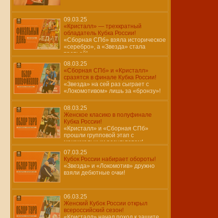
09.03.25
«Кристалл» — трехкратный
обладатель Кубка России!
«Сборная СПб» взяла историческое
«серебро», а «Звезда» стала
третьей!
08.03.25
«Сборная СПб» и «Кристалл»
сразятся в финале Кубка России!
«Звезда» на сей раз сыграет с
«Локомотивом» лишь за «бронзу»!
08.03.25
Женское класико в полуфинале
Кубка России!
«Кристалл» и «Сборная СПб»
прошли групповой этап с
максимальным результатом!
07.03.25
Кубок России набирает обороты!
«Звезда» и «Локомотив» дружно
взяли дебютные очки!
06.03.25
Женский Кубок России открыл
всероссийский сезон!
«Кристалл» начал поход к защите