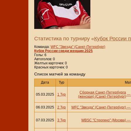
Статистика по турниру «
Кубок России 
Команда:
WFC "Звезда" (Санкт-Петербург)
Кубок России среди женщин 2025
Голы: 6
Автоголов: 0
Желтых карточек: 0
Красных карточек: 0
Cписок матчей за команду
Дата
Тур
Ма
Сборная Санкт-Петербурга
05.03.2025
1 Тур
(женская) (Санкт-Петербург)
06.03.2025
2 Тур
WFC "Звезда" (Санкт-Петербург)
07.03.2025
3 Тур
WBSC "Строгино" (Москва)