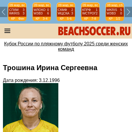
09 мар, вс
09 мар, вс
09 мар, вс
09 мар, вс
08 мар, сб
СПбW
3
WЛОКО
0
СКМФ
2
КПРФ
1
WKRIS
5
WKRIS
3
WЗВЗ
6
WЦСКА
3
WCТРОГ
2
WЗВЗ
0
КР
Фин
КР
3-4
КР
5-6
КР
7-8
КР
1/2
Кубок России по пляжному футболу 2025 среди женских
команд
Трошина Ирина Сергеевна
Дата рождения: 3.12.1996