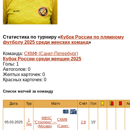
Статистика по турниру «
Кубок России по пляжному
футболу 2025 среди женских команд
»
Команда:
СКМФ (Санкт-Петербург)
Кубок России среди женщин 2025
Голы: 1
Автоголов: 0
Желтых карточек: 0
Красных карточек: 0
Cписок матчей за команду
Дата
Тур
Матч
Счёт
Гол
А
WBSC
СКМФ
1
05.03.2025
"Строгино"
—
2:8
15'
Тур
(Санкт-
(Москва)