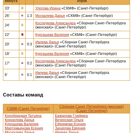
Минута
Игрок
33'
Улогова Ирина
«СКМФ» (Санкт-Петербург)
26'
1:3
Москалева Дарья
«СКМФ» (Санкт-Петербург)
Косорукова Александра
«Сборная Санкт-Петербурга
24'
(женская)» (Санкт-Петербург)
22'
Кургашева Валерия
«СКМФ» (Санкт-Петербург)
Ивлева Дарья
«Сборная Санкт-Петербурга
20'
0:3
(женская)» (Санкт-Петербург)
18'
Кургашева Валерия
«СКМФ» (Санкт-Петербург)
Косорукова Александра
«Сборная Санкт-Петербурга
17'
0:2
(женская)» (Санкт-Петербург)
Ивлева Дарья
«Сборная Санкт-Петербурга
6'
0:1
(женская)» (Санкт-Петербург)
Составы команд
Сборная Санкт-Петербурга (женская)
СКМФ (Санкт-Петербург)
(Санкт-Петербург)
Конобрицкая Татьяна
Бажанова Глафира
Корнилова Дарья
Вечерская Ольга
Кургашева Валерия
Ефремова Ксения
Мартемьянова Ксения
Захарова Евгения
Москалева Дарья
Ивлева Дарья