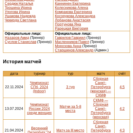
Сердюк Наталья
Каннинен Екатерина
Трошина Ирина
Колесникова Алена
Улогова Ирина
Комракова Екатерина
Ушакова Надежда
Косорукова Александра
Чекирда Светлана
Лобанова Анастасия
Портунова Яна
Рарецкая Виктория
Официальные лица:
Официальные лица:
Назаров Амид
(Тренер)
Гаврилов Гавриил
(Тренер)
Суслов Станислав
(Тренер)
Масленников Павел
(Тренер)
Морозова Анна
(Тренер)
Старшинов Александр
(Админ.)
История матчей
дата
турнир
тур
матч
счёт
Сборная
Чемпионат
Санкт-
22.11.2024
СПб, 2024
3 тур
Петербурга
4:5
(Indoor)
(женская) —
СКМФ
СКМФ —
Чемпионат
Сборная
Матчи за 5-8
13.07.2024
России 2024
Санкт-
4:2
места
среди женщин
Петербурга
(женская)
Сборная
Санкт-
Весенний
21.04.2024
Матч за III место
Петербурга
4:3
Петербург '24