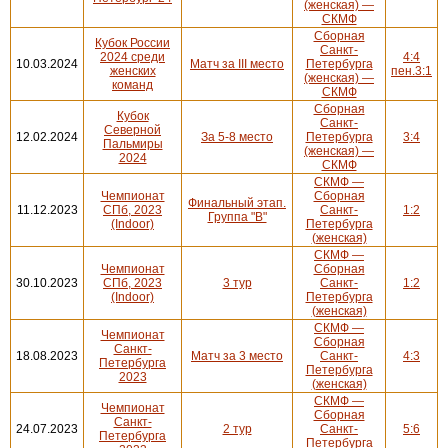
(женская) —
СКМФ
Сборная
Кубок России
Санкт-
2024 среди
4:4
10.03.2024
Матч за III место
Петербурга
женских
пен.3:1
(женская) —
команд
СКМФ
Сборная
Кубок
Санкт-
Северной
12.02.2024
За 5-8 место
Петербурга
3:4
Пальмиры
(женская) —
2024
СКМФ
СКМФ —
Чемпионат
Сборная
Финальный этап.
11.12.2023
СПб, 2023
Санкт-
1:2
Группа "В"
(Indoor)
Петербурга
(женская)
СКМФ —
Чемпионат
Сборная
30.10.2023
СПб, 2023
3 тур
Санкт-
1:2
(Indoor)
Петербурга
(женская)
СКМФ —
Чемпионат
Сборная
Санкт-
18.08.2023
Матч за 3 место
Санкт-
4:3
Петербурга
Петербурга
2023
(женская)
СКМФ —
Чемпионат
Сборная
Санкт-
24.07.2023
2 тур
Санкт-
5:6
Петербурга
Петербурга