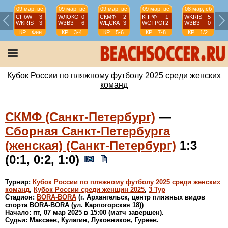
09 мар, вс
09 мар, вс
09 мар, вс
09 мар, вс
08 мар, сб
СПбW
3
WЛОКО
0
СКМФ
2
КПРФ
1
WKRIS
5
WKRIS
3
WЗВЗ
6
WЦСКА
3
WCТРОГ
2
WЗВЗ
0
КР
Фин
КР
3-4
КР
5-6
КР
7-8
КР
1/2
Кубок России по пляжному футболу 2025 среди женских
команд
СКМФ (Санкт-Петербург)
—
Сборная Санкт-Петербурга
(женская) (Санкт-Петербург)
1:3
(0:1, 0:2, 1:0)
Турнир:
Кубок России по пляжному футболу 2025 среди женских
команд
,
Кубок России среди женщин 2025
,
3 Тур
Стадион:
BORA-BORA
(г. Архангельск, центр пляжных видов
спорта BORA-BORA (ул. Карпогорская 18))
Начало: пт, 07 мар 2025 в 15:00 (матч завершен).
Судьи: Максаев, Кулагин, Луковников, Гуреев.