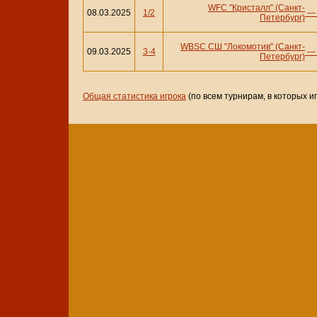
WFC "Кристалл" (Санкт-
08.03.2025
1/2
Петербург)
WBSC СШ "Локомотив" (Санкт-
09.03.2025
3-4
Петербург)
Общая статистика игрока
(по всем турнирам, в которых и