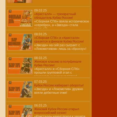
09.03.25
«Кристалл» — трехкратный
обладатель Кубка России!
«Сборная СПб» взяла историческое
«серебро», а «Звезда» стала
третьей!
08.03.25
«Сборная СПб» и «Кристалл»
сразятся в финале Кубка России!
«Звезда» на сей раз сыграет с
«Локомотивом» лишь за «бронзу»!
08.03.25
Женское класико в полуфинале
Кубка России!
«Кристалл» и «Сборная СПб»
прошли групповой этап с
максимальным результатом!
07.03.25
Кубок России набирает обороты!
«Звезда» и «Локомотив» дружно
взяли дебютные очки!
06.03.25
Женский Кубок России открыл
всероссийский сезон!
«Кристалл» начал поход к защите