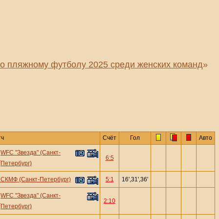
по пляжному футболу 2025 среди женских команд
»
тч
Счёт
Гол
Авто
WFC "Звезда" (Санкт-
—
6:5
Петербург)
—
СКМФ (Санкт-Петербург)
5:1
16',31',36'
WFC "Звезда" (Санкт-
—
2:10
Петербург)