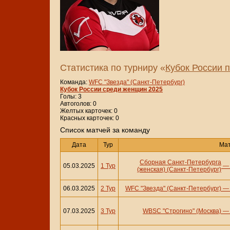
Статистика по турниру «
Кубок России 
Команда:
WFC "Звезда" (Санкт-Петербург)
Кубок России среди женщин 2025
Голы: 3
Автоголов: 0
Желтых карточек: 0
Красных карточек: 0
Cписок матчей за команду
Дата
Тур
Ма
Сборная Санкт-Петербурга
05.03.2025
1 Тур
(женская) (Санкт-Петербург)
06.03.2025
2 Тур
WFC "Звезда" (Санкт-Петербург)
07.03.2025
3 Тур
WBSC "Строгино" (Москва)