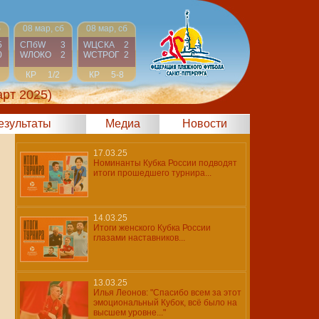
б
08 мар, сб
08 мар, сб
5
СПбW
3
WЦСКА
2
0
WЛОКО
2
WCТРОГ
2
КР
1/2
КР
5-8
арт 2025)
результаты
Медиа
Новости
17.03.25
Номинанты Кубка России подводят
итоги прошедшего турнира...
14.03.25
Итоги женского Кубка России
глазами наставников...
13.03.25
Илья Леонов: "Спасибо всем за этот
эмоциональный Кубок, всё было на
высшем уровне..."