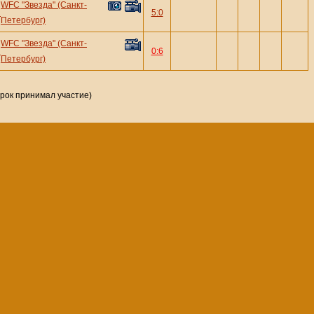
WFC "Звезда" (Санкт-
—
5:0
Петербург)
WFC "Звезда" (Санкт-
—
0:6
Петербург)
грок принимал участие)