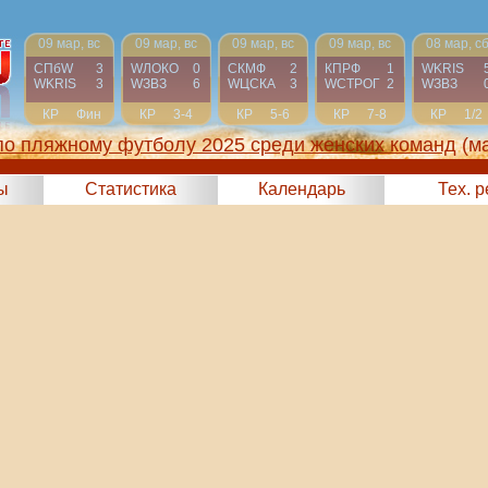
09 мар, вс
09 мар, вс
09 мар, вс
09 мар, вс
08 мар, с
СПбW
3
WЛОКО
0
СКМФ
2
КПРФ
1
WKRIS
WKRIS
3
WЗВЗ
6
WЦСКА
3
WCТРОГ
2
WЗВЗ
КР
Фин
КР
3-4
КР
5-6
КР
7-8
КР
1/2
по пляжному футболу 2025 среди женских команд
(м
ы
Статистика
Календарь
Тех. 