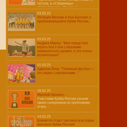
титула, а «Сборницы»
обескуражили «Звезду»!
03.03.25
Летиция Виллар и Ана Беатрис о
приближающемся Кубке России...
03.03.25
Андреа Мирон: "Мне предстоит
играть бок о бок с игроками
невероятного уровня, и это очень
волнительно"
01.03.25
Адриэль Роча: "Пляжный футбол —
это ящик с сюрпризами..."
28.02.25
Жребий брошен ...
Участники Кубка России узнали
своих соперников по групповому
этапу ...
24.02.25
Близится старт третьего в истории
женского Кубка России!