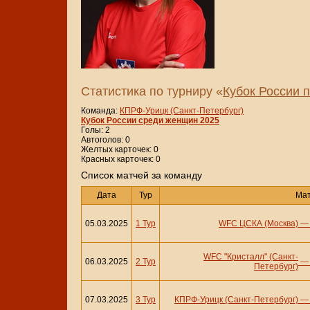
Статистика по турниру «
Кубок России 
Команда:
КПРФ-Урицк (Санкт-Петербург)
Кубок России среди женщин 2025
Голы: 2
Автоголов: 0
Желтых карточек: 0
Красных карточек: 0
Cписок матчей за команду
Дата
Тур
Ма
05.03.2025
1 Тур
WFC ЦСКА (Москва)
WFC "Кристалл" (Санкт-
06.03.2025
2 Тур
Петербург)
07.03.2025
3 Тур
КПРФ-Урицк (Санкт-Петербург)