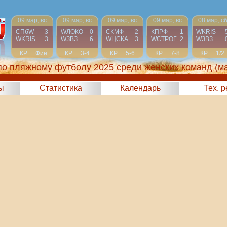
09 мар, вс
09 мар, вс
09 мар, вс
09 мар, вс
08 мар, с
СПбW
3
WЛОКО
0
СКМФ
2
КПРФ
1
WKRIS
WKRIS
3
WЗВЗ
6
WЦСКА
3
WCТРОГ
2
WЗВЗ
КР
Фин
КР
3-4
КР
5-6
КР
7-8
КР
1/2
по пляжному футболу 2025 среди женских команд
(м
ы
Статистика
Календарь
Тех. 