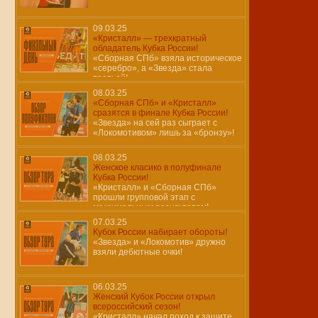
09.03.25
«Кристалл» — трехкратный
обладатель Кубка России!
«Сборная СПб» взяла историческое
«серебро», а «Звезда» стала
третьей!
08.03.25
«Сборная СПб» и «Кристалл»
сразятся в финале Кубка России!
«Звезда» на сей раз сыграет с
«Локомотивом» лишь за «бронзу»!
08.03.25
Женское класико в полуфинале
Кубка России!
«Кристалл» и «Сборная СПб»
прошли групповой этап с
максимальным результатом!
07.03.25
Кубок России набирает обороты!
«Звезда» и «Локомотив» дружно
взяли дебютные очки!
06.03.25
Женский Кубок России открыл
всероссийский сезон!
«Кристалл» начал поход к защите