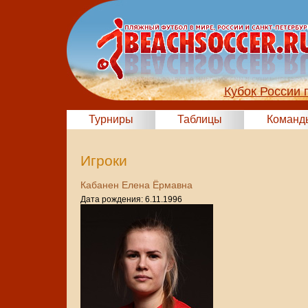
Кубок России 
Турниры
Таблицы
Команд
Игроки
Кабанен Елена Ёрмавна
Дата рождения: 6.11.1996