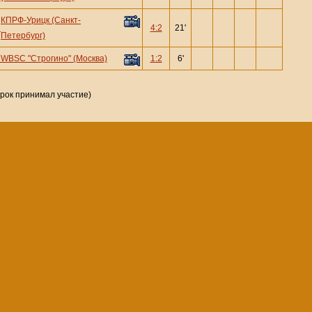
КПРФ-Урицк (Санкт-
—
4:2
21'
Петербург)
—
WBSC "Строгино" (Москва)
1:2
6'
грок принимал участие)