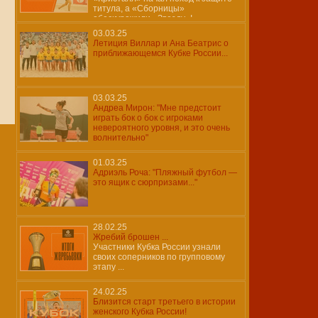
титула, а «Сборницы»
обескуражили «Звезду»!
03.03.25
Летиция Виллар и Ана Беатрис о
приближающемся Кубке России...
03.03.25
Андреа Мирон: "Мне предстоит
играть бок о бок с игроками
невероятного уровня, и это очень
волнительно"
01.03.25
Адриэль Роча: "Пляжный футбол —
это ящик с сюрпризами..."
28.02.25
Жребий брошен ...
Участники Кубка России узнали
своих соперников по групповому
этапу ...
24.02.25
Близится старт третьего в истории
женского Кубка России!