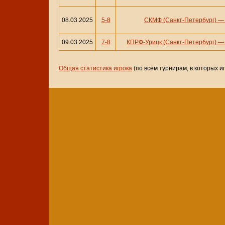
08.03.2025
5-8
СКМФ (Санкт-Петербург)
09.03.2025
7-8
КПРФ-Урицк (Санкт-Петербург)
Общая статистика игрока
(по всем турнирам, в которых и