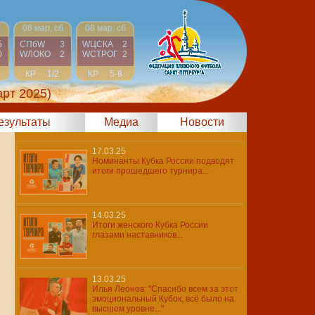
б
08 мар, сб
08 мар, сб
5
СПбW
3
WЦСКА
2
0
WЛОКО
2
WCТРОГ
2
КР
1/2
КР
5-8
арт 2025)
результаты
Медиа
Новости
17.03.25
Номинанты Кубка России подводят
итоги прошедшего турнира...
14.03.25
Итоги женского Кубка России
глазами наставников...
13.03.25
Илья Леонов: "Спасибо всем за этот
эмоциональный Кубок, всё было на
высшем уровне..."