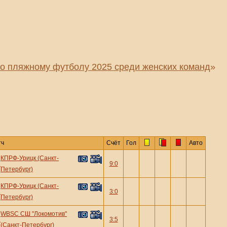
по пляжному футболу 2025 среди женских команд
»
тч
Счёт
Гол
Авто
КПРФ-Урицк (Санкт-
—
9:0
Петербург)
КПРФ-Урицк (Санкт-
—
3:0
Петербург)
WBSC СШ "Локомотив"
—
3:5
(Санкт-Петербург)