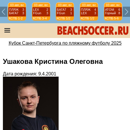
03 авг, вс
03 авг, вс
03 авг, вс
03 авг, вс
03 авг, вс
ПЛЯЖ
3
LEX
2
БАГА7
3
ПЛЯЖ
4
АТОМ
6
БАГА7
3
FGun
3
FGun
1
LEX
3
Горный
8
КСПБ
1-2
КСПБ
3-4
КСПБ
1/2
КСПБ
1/2
КСПБ
5-6
Кубок Санкт-Петербурга по пляжному футболу 2025
Ушакова Кристина Олеговна
Дата рождения: 9.4.2001