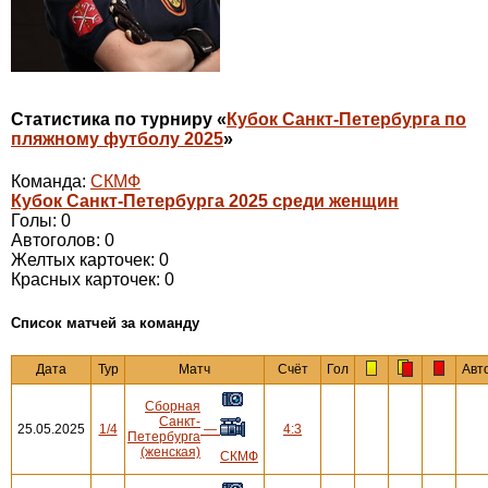
Статистика по турниру «
Кубок Санкт-Петербурга по
пляжному футболу 2025
»
Команда:
СКМФ
Кубок Санкт-Петербурга 2025 среди женщин
Голы: 0
Автоголов: 0
Желтых карточек: 0
Красных карточек: 0
Cписок матчей за команду
Дата
Тур
Матч
Счёт
Гол
Авт
Сборная
Санкт-
25.05.2025
1/4
—
4:3
Петербурга
(женская)
СКМФ