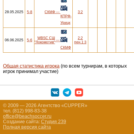
28.05.2025
5-8
СКМФ
—
3:2
КПРФ-
Урицк
WBSC СШ
2:2
06.06.2025
5-6
—
"Локомотив"
пен.1:3
СКМФ
Общая статистика игрока
(по всем турнирам, в которых
игрок принимал участие)
© 2009 — 2026 Агентство «CUPPER»
тел. (812) 998-83-38
office@beachsoccer.ru
Создание сайта:
Студия 239
Полная версия сайта