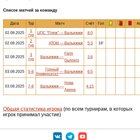
Cписок матчей за команду
Дата
Тур
Матч
Счёт
Гол
А
1
02.08.2025
ЦПС "Пляж"
—
Вальяжжж
8:0
тур
2
02.08.2025
АТОМ
—
Вальяжжж
5:3
16'
тур
Farm
3
02.08.2025
Вальяжжж
—
3:6
тур
Gunners
Горный
03.08.2025
5-8
—
Вальяжжж
6:5
Университет
Нова
03.08.2025
7-8
Вальяжжж
—
4:15
Арена
Общая статистика игрока
(по всем турнирам, в которых
игрок принимал участие)