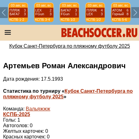
03 авг, вс
03 авг, вс
03 авг, вс
03 авг, вс
03 авг, вс
ПЛЯЖ
3
LEX
2
БАГА7
3
ПЛЯЖ
4
АТОМ
6
БАГА7
3
FGun
3
FGun
1
LEX
3
Горный
8
КСПБ
1-2
КСПБ
3-4
КСПБ
1/2
КСПБ
1/2
КСПБ
5-6
Кубок Санкт-Петербурга по пляжному футболу 2025
Артемьев Роман Александрович
Дата рождения: 17.5.1993
Статистика по турниру «
Кубок Санкт-Петербурга по
пляжному футболу 2025
»
Команда:
Вальяжжж
КСПБ-2025
Голы: 1
Автоголов: 0
Желтых карточек: 0
Красных карточек: 0