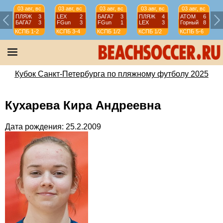
03 авг, вс
03 авг, вс
03 авг, вс
03 авг, вс
03 авг, вс
ПЛЯЖ
3
LEX
2
БАГА7
3
ПЛЯЖ
4
АТОМ
6
БАГА7
3
FGun
3
FGun
1
LEX
3
Горный
8
КСПБ
1-2
КСПБ
3-4
КСПБ
1/2
КСПБ
1/2
КСПБ
5-6
Кубок Санкт-Петербурга по пляжному футболу 2025
Кухарева Кира Андреевна
Дата рождения: 25.2.2009