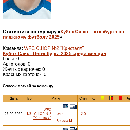
Статистика по турниру «
Кубок Санкт-Петербурга по
пляжному футболу 2025
»
Команда:
WFC СШОР №2 "Кристалл"
Кубок Санкт-Петербурга 2025 среди женщин
Голы: 0
Автоголов: 0
Желтых карточек: 0
Красных карточек: 0
Cписок матчей за команду
Дата
Тур
Матч
Счёт
Гол
А
WFC
23.05.2025
1/8
СШОР №2
—
2:0
WFC
"Кристалл"
Звезда М