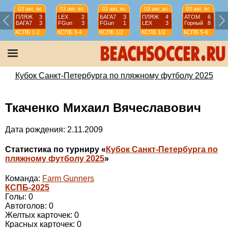
03 авг, вс
03 авг, вс
03 авг, вс
03 авг, вс
03 авг, вс
ПЛЯЖ
3
LEX
2
БАГА7
3
ПЛЯЖ
4
АТОМ
6
БАГА7
3
FGun
3
FGun
1
LEX
3
Горный
8
КСПБ
1-2
КСПБ
3-4
КСПБ
1/2
КСПБ
1/2
КСПБ
5-6
Кубок Санкт-Петербурга по пляжному футболу 2025
Ткаченко Михаил Вячеславович
Дата рождения: 2.11.2009
Статистика по турниру «
Кубок Санкт-Петербурга по
пляжному футболу 2025
»
Команда:
Farm Gunners
КСПБ-2025
Голы: 0
Автоголов: 0
Желтых карточек: 0
Красных карточек: 0