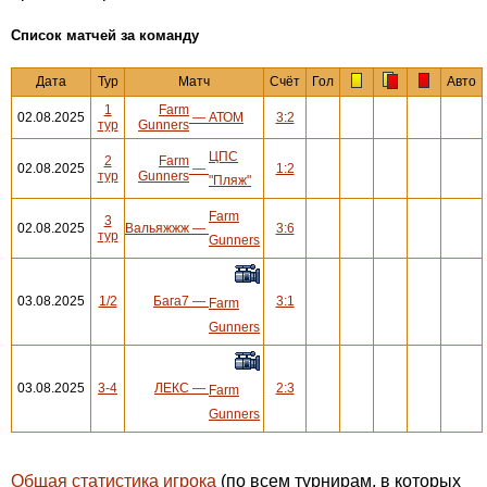
Cписок матчей за команду
Дата
Тур
Матч
Счёт
Гол
Авто
1
Farm
02.08.2025
—
АТОМ
3:2
тур
Gunners
ЦПС
2
Farm
02.08.2025
—
1:2
тур
Gunners
"Пляж"
Farm
3
02.08.2025
Вальяжжж
—
3:6
тур
Gunners
03.08.2025
1/2
Бага7
—
3:1
Farm
Gunners
03.08.2025
3-4
ЛЕКС
—
2:3
Farm
Gunners
Общая статистика игрока
(по всем турнирам, в которых