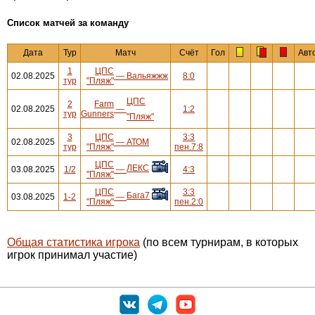
Cписок матчей за команду
Дата
Тур
Матч
Счёт
Гол
Авт
1
ЦПС
02.08.2025
—
Вальяжжж
8:0
тур
"Пляж"
ЦПС
2
Farm
02.08.2025
—
1:2
тур
Gunners
"Пляж"
3
ЦПС
3:3
02.08.2025
—
АТОМ
тур
"Пляж"
пен.7:8
ЦПС
ЛЕКС
03.08.2025
1/2
—
4:3
"Пляж"
ЦПС
3:3
Бага7
03.08.2025
1-2
—
"Пляж"
пен.2:0
Общая статистика игрока
(по всем турнирам, в которых
игрок принимал участие)