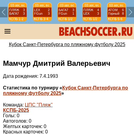
03 авг, вс
03 авг, вс
03 авг, вс
03 авг, вс
03 авг, вс
ПЛЯЖ
3
LEX
2
БАГА7
3
ПЛЯЖ
4
АТОМ
6
БАГА7
3
FGun
3
FGun
1
LEX
3
Горный
8
КСПБ
1-2
КСПБ
3-4
КСПБ
1/2
КСПБ
1/2
КСПБ
5-6
Кубок Санкт-Петербурга по пляжному футболу 2025
Мамчур Дмитрий Валерьевич
Дата рождения: 7.4.1993
Статистика по турниру «
Кубок Санкт-Петербурга по
пляжному футболу 2025
»
Команда:
ЦПС "Пляж"
КСПБ-2025
Голы: 0
Автоголов: 0
Желтых карточек: 0
Красных карточек: 0