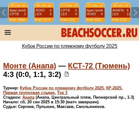
28 сен, вс
28 сен, вс
27 сен, сб
27 сен, сб
26 сен, пт
Кристалл
3
ЛОКО
4
СРТВ
5
Кристалл
4
АНАПА
4
СРТВ
3
LEX
3
LEX
4
ЛОКО
4
LEX
12
Этап 2
Фин
Этап 2
3-4
Этап 2
1/2
Этап 2
1/2
Этап 2
1/4
Э
Кубок России по пляжному футболу 2025
Монте (Анапа)
—
КСТ-72 (Тюмень)
4:3 (0:0, 1:1, 3:2)
Турнир:
Кубок России по пляжному футболу 2025
,
КР-2025.
Первая групповая стадия
,
Тур 3
Стадион:
Анапа
(Анапа, Центральный пляж, Пионерский пр., 1-3)
Начало: сб, 20 сен 2025 в 15:30 (матч завершен).
Судьи: Сергеев, Пупыкин, Максаев, Смольянинов.