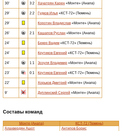
30'
3:2
Хачатрян Карен
«Монте» (Анапа)
29'
2:2
Гудков Илья
«КСТ-72» (Тюмень)
29'
Коротин Владислав
«Монте» (Анапа)
26'
2:1
Кашапов Руслан
«Монте» (Анапа)
24'
Бекер Вадим
«КСТ-72» (Тюмень)
24'
Крутиков Евгений
«КСТ-72» (Тюмень)
24'
1:1
Зозуля Владимир
«Монте» (Анапа)
23'
0:1
Крутиков Евгений
«КСТ-72» (Тюмень)
22'
Хорьков Дмитрий
«Монте» (Анапа)
9'
Дуплинский Сергей
«Монте» (Анапа)
Составы команд
Монте (Анапа)
КСТ-72 (Тюмень)
Алахвердян Ашот
Антипов Борис