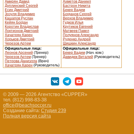
Амирян Давид
Ахметов Даниил
Дуплинский Сергей
Бастрон Никита
Есин Дмитрий
Бекер Вадим
Зозуля Владимир
Богданов Сергей
Кашапов Руслан
Верхов Владимир
Кейян Богдан
Гудков Илья
Коротин Владислав
Крутиков Евгений
Локтионов Дмитрий
Матвеев Павел
Хачатрян Карен
Полуянов Александр
Хорьков Дмитрий
Руденко Андрей
Черезов Артем
Шишкин Александр
Официальные лица:
Официальные лица:
Леонов Арсений
(Тренер)
Бекер Вадим
(Нач. ком.)
Черезов Артем
(Тренер)
Давидюк Виталий
(Руководитель)
Петрова Даниэлла
(Врач)
Хачатрян Карен
(Руководитель)
© 2009 — 2026 Агентство «CUPPER»
тел. (812) 998-83-38
office@beachsoccer.ru
Создание сайта:
Студия 239
Полная версия сайта