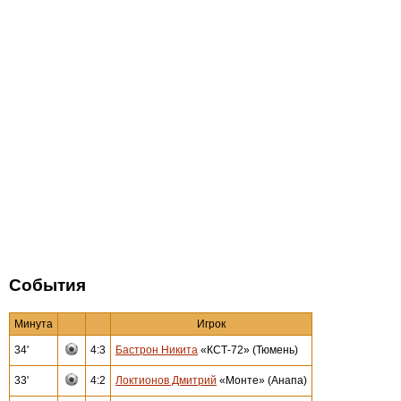
События
Минута
Игрок
34'
4:3
Бастрон Никита
«КСТ-72» (Тюмень)
33'
4:2
Локтионов Дмитрий
«Монте» (Анапа)