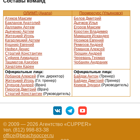
Составы команд
ОЛИМП (Анапа)
Промресурс (Ульяновск)
Атиков Максим
Белов Дмитрий
Бакланов Анатолий
Дьячков Илья
Даллакян Артем
Егоров Максим
Дьяченко Артем
Коротин Владимир
Житецкий Игорь
Мамашев Искандер
Кагарлицкий Артем
Нозиков Евгений
Кушнир Евгений
Ремизов Андрей
Нефед Денис
Романов Алексей
Стратий Константин
Трошин Андрей
Суфиев Ахмадшох
Черевань Герман
Ташматов Азизбек
Чобанян Андраник
Хачатрян Карен
Официальные лица:
Официальные лица:
Лобанов Алексей
(Ген. директор)
Байдак Антон
(Тренер)
Житецкий Игорь
(Гл. тренер)
Байдин Дмитрий
(Тренер)
Огурцов Андрей
(Врач)
Криков Эдуард
(Руководитель)
Пирогов Дмитрий
(Врач)
Стратий Константин
(Руководитель)
© 2009 — 2026 Агентство «CUPPER»
тел. (812) 998-83-38
office@beachsoccer.ru