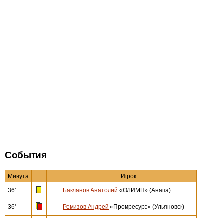
События
Минута
Игрок
36'
Бакланов Анатолий
«ОЛИМП» (Анапа)
36'
Ремизов Андрей
«Промресурс» (Ульяновск)