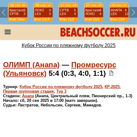
28 сен, вс
28 сен, вс
27 сен, сб
27 сен, сб
26 сен, пт
Кристалл
3
ЛОКО
4
СРТВ
5
Кристалл
4
АНАПА
4
СРТВ
3
LEX
3
LEX
4
ЛОКО
4
LEX
12
Этап 2
Фин
Этап 2
3-4
Этап 2
1/2
Этап 2
1/2
Этап 2
1/4
Э
Кубок России по пляжному футболу 2025
ОЛИМП (Анапа)
—
Промресурс
(Ульяновск)
5:4 (0:3, 4:0, 1:1)
Турнир:
Кубок России по пляжному футболу 2025
,
КР-2025.
Первая групповая стадия
,
Тур 3
Стадион:
Анапа
(Анапа, Центральный пляж, Пионерский пр., 1-3)
Начало: сб, 20 сен 2025 в 17:00 (матч завершен).
Судьи: Листратов, Небольсин, Сергеев, Мамедов.