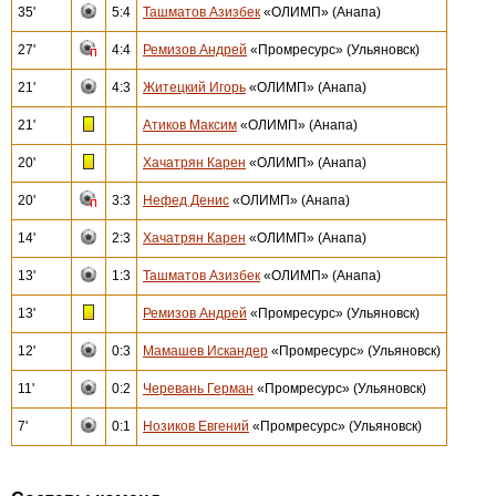
35'
5:4
Ташматов Азизбек
«ОЛИМП» (Анапа)
27'
4:4
Ремизов Андрей
«Промресурс» (Ульяновск)
21'
4:3
Житецкий Игорь
«ОЛИМП» (Анапа)
21'
Атиков Максим
«ОЛИМП» (Анапа)
20'
Хачатрян Карен
«ОЛИМП» (Анапа)
20'
3:3
Нефед Денис
«ОЛИМП» (Анапа)
14'
2:3
Хачатрян Карен
«ОЛИМП» (Анапа)
13'
1:3
Ташматов Азизбек
«ОЛИМП» (Анапа)
13'
Ремизов Андрей
«Промресурс» (Ульяновск)
12'
0:3
Мамашев Искандер
«Промресурс» (Ульяновск)
11'
0:2
Черевань Герман
«Промресурс» (Ульяновск)
7'
0:1
Нозиков Евгений
«Промресурс» (Ульяновск)