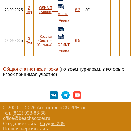
2
ОЛИМП
23.09.2025
—
8:2
30'
Тур
(Анапа)
Монте
(Анапа)
Крылья
3
24.09.2025
Советов
—
6:5
Тур
(Самара)
ОЛИМП
(Анапа)
Общая статистика игрока
(по всем турнирам, в которых
игрок принимал участие)
© 2009 — 2026 Агентство «CUPPER»
тел. (812) 998-83-38
office@beachsoccer.ru
Создание сайта:
Студия 239
Полная версия сайта