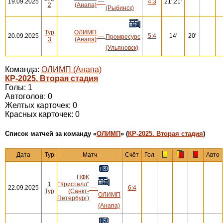
19.09.2025
—
4:3
21',21'
2
(Анапа)
(Рыбинск)
Тур
ОЛИМП
20.09.2025
—
5:4
14'
20'
Промресурс
3
(Анапа)
(Ульяновск)
Команда:
ОЛИМП (Анапа)
КР-2025. Вторая стадия
Голы: 1
Автоголов: 0
Желтых карточек: 0
Красных карточек: 0
Cписок матчей за команду «
ОЛИМП
» (
КР-2025. Вторая стадия
)
Дата
Тур
Матч
Счёт
Гол
Авто
ПФК
1
"Кристалл"
22.09.2025
—
6:4
Тур
(Санкт-
ОЛИМП
Петербург)
(Анапа)