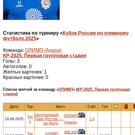
Статистика по турниру «
Кубок России по пляжному
футболу 2025
»
Команда:
ОЛИМП (Анапа)
КР-2025. Первая групповая стадия
Голы: 3
Автоголов: 0
Желтых карточек: 1
Красных карточек: 0
Cписок матчей за команду «
ОЛИМП
» (
КР-2025. Первая групповая
стадия
)
Дата
Тур
Матч
Счёт
Гол
Центральный
ОЛИМП
Тур
18.09.2025
Парк (Ростов-
—
2:4
1
(Анапа)
на-Дону)
ЗВЕЗДА
Тур
ОЛИМП