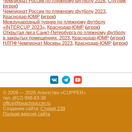
Чемпионат России по пляжному футболу 2026
,
Спутник
(
игрок
)
Чемпионат России по пляжному футболу 2023
,
Краснодар-ЮМР
(
игрок
)
Международный турнир по пляжному футболу
«INTERCUP 2023»
,
Краснодар-ЮМР
(
игрок
)
Открытая лига Санкт-Петербурга по пляжному футболу
в закрытых помещениях. 2023
,
Краснодар-ЮМР
(
игрок
)
НЛПФ Чемпионат Москвы 2023
,
Краснодар-ЮМР
(
игрок
)
© 2009 — 2026 Агентство «CUPPER»
тел. (812) 998-83-38
office@beachsoccer.ru
Создание сайта:
Студия 239
Полная версия сайта