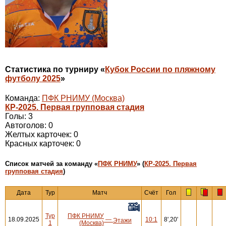
Статистика по турниру «
Кубок России по пляжному
футболу 2025
»
Команда:
ПФК РНИМУ (Москва)
КР-2025. Первая групповая стадия
Голы: 3
Автоголов: 0
Желтых карточек: 0
Красных карточек: 0
Cписок матчей за команду «
ПФК РНИМУ
» (
КР-2025. Первая
групповая стадия
)
Дата
Тур
Матч
Счёт
Гол
Тур
ПФК РНИМУ
18.09.2025
—
10:1
8',20'
Этажи
1
(Москва)