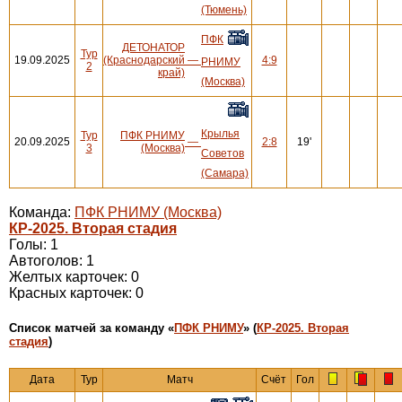
(Тюмень)
ПФК
ДЕТОНАТОР
Тур
19.09.2025
(Краснодарский
—
4:9
РНИМУ
2
край)
(Москва)
Крылья
Тур
ПФК РНИМУ
20.09.2025
—
2:8
19'
3
(Москва)
Советов
(Самара)
Команда:
ПФК РНИМУ (Москва)
КР-2025. Вторая стадия
Голы: 1
Автоголов: 1
Желтых карточек: 0
Красных карточек: 0
Cписок матчей за команду «
ПФК РНИМУ
» (
КР-2025. Вторая
стадия
)
Дата
Тур
Матч
Счёт
Гол