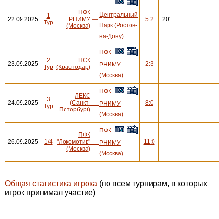
ПФК
Центральный
1
22.09.2025
РНИМУ
—
5:2
20'
Тур
Парк (Ростов-
(Москва)
на-Дону)
ПФК
2
ПСК
23.09.2025
—
2:3
РНИМУ
Тур
(Краснодар)
(Москва)
ПФК
ЛЕКС
3
24.09.2025
(Санкт-
—
8:0
РНИМУ
Тур
Петербург)
(Москва)
ПФК
ПФК
26.09.2025
1/4
"Локомотив"
—
11:0
РНИМУ
(Москва)
(Москва)
Общая статистика игрока
(по всем турнирам, в которых
игрок принимал участие)