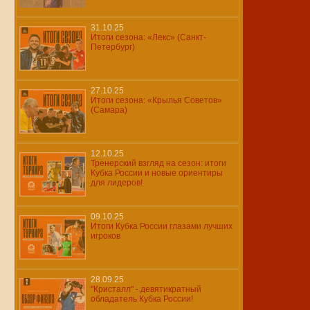
31.10.25
Итоги сезона: «Лекс» (Санкт-
Петербург)
27.10.25
Итоги сезона: «Крылья Советов»
(Самара)
12.10.25
Тренерский взгляд на сезон: итоги
Кубка России и новые ориентиры
для лидеров!
09.10.25
Итоги Кубка России глазами лучших
игроков
28.09.25
"Кристалл" - девятикратный
обладатель Кубка России!