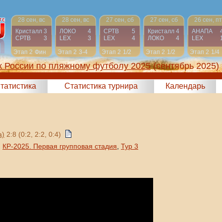
28 сен, вс
28 сен, вс
27 сен, сб
27 сен, сб
26 сен, пт
Кристалл
3
ЛОКО
4
СРТВ
5
Кристалл
4
АНАПА
СРТВ
3
LEX
3
LEX
4
ЛОКО
4
LEX
Этап 2
Фин
Этап 2
3-4
Этап 2
1/2
Этап 2
1/2
Этап 2
1/4
к России по пляжному футболу 2025
(сентябрь 2025)
татистика
Статистика турнира
Календарь
а)
2:8 (0:2, 2:2, 0:4)
,
КР-2025. Первая групповая стадия
,
Тур 3