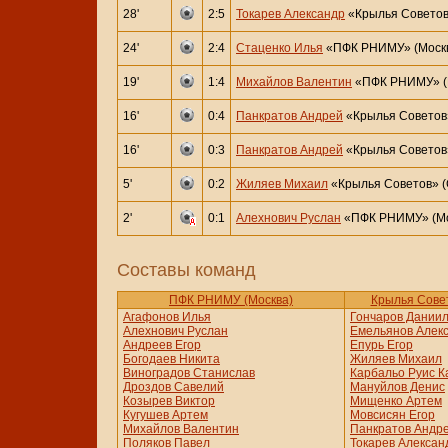
28'
2:5
Токарев Александр
«Крылья Советов
24'
2:4
Стаценко Илья
«ПФК РНИМУ» (Моск
19'
1:4
Михайлов Валентин
«ПФК РНИМУ» (
16'
0:4
Панкратов Андрей
«Крылья Советов
16'
0:3
Панкратов Андрей
«Крылья Советов
5'
0:2
Жиляев Михаил
«Крылья Советов» 
2'
0:1
Алехнович Руслан
«ПФК РНИМУ» (Мо
Составы команд
ПФК РНИМУ (Москва)
Крылья Сове
Агафонов Илья
Гончаров Дании
Алехнович Руслан
Емельянов Алек
Андреев Егор
Епурь Егор
Богодаев Никита
Жиляев Михаил
Виноградов Станислав
Карбальо Руис 
Дроздов Савелий
Мануйлов Денис
Козырев Виктор
Мищенко Артем
Кугушев Артем
Мовсисян Егор
Михайлов Валентин
Панкратов Андр
Поляков Павел
Токарев Алексан