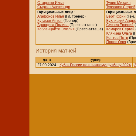
Стаценко Илья
Тулин Михаил
Сыркин Александр
Турзанов Сергей
Официальные лица:
Официальные л
Агафонов Илья
(Гл. тренер)
Верт Юрий
(Ген.
Кутасов Антон
(Тренер)
Бухлицкий Андр
Брянцева Полина
(Пресс-атташе)
Сусоев Евгений
(
Кобленцайте Эмилия
(Пресс-атташе)
Комаров Сергей
Клянина Ольга
(П
Коптев Петр
(Пр
Попов Олег
(Вра
История матчей
дата
турнир
27.09.2024
Кубок России по пляжному футболу 2024
2