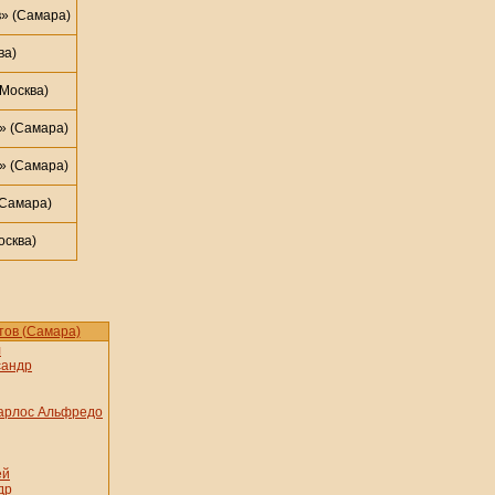
» (Самара)
ва)
Москва)
» (Самара)
» (Самара)
(Самара)
сква)
тов (Самара)
л
сандр
Карлос Альфредо
ей
др