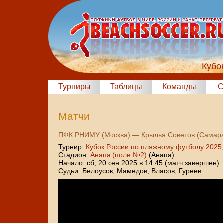
Кубо
Турниры
Таблицы
Команды
С
Матчи
ПФК РНИМУ (Москва)
—
Крылья Советов (Самар
Турнир:
Кубок России по пляжному футболу 2025
Стадион:
Анапа (поле №2)
(Анапа)
Начало: сб, 20 сен 2025 в 14:45 (матч завершен).
Судьи: Белоусов, Мамедов, Власов, Гуреев.