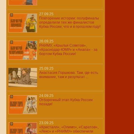
27.09.25
Повторение истории: полуфиналы
определили тех же финалистов
Кубка России, что и в прошлом году!
26.09.25
РНИМУ, «Крылья Советов»,
«Краснодар-ЮМР» и «Анапа» - за
бортом Кубка России!
25.09.25
Анастасия Горшкова: Там, где есть
внимание, там и результат ...
24.09.25
Отборочный этап Кубка России
позади!
23.09.25
«Кристалл», «Олимп», «Саратов»,
«Лекс» и «РНИМУ» обеспечили