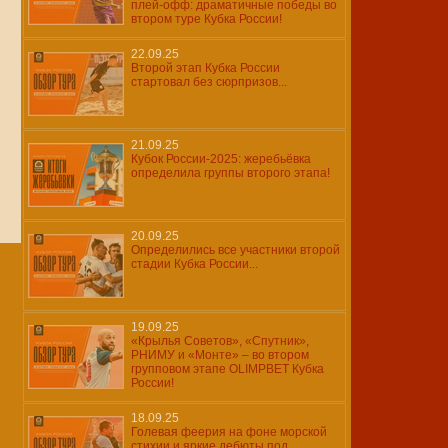
плей-офф: драматичные победы во
втором туре Кубка России!
22.09.25
Второй этап Кубка России
стартовал без сюрпризов...
21.09.25
Кубок России-2025: жеребьёвка
определила группы второго этапа!
20.09.25
Определились все участники второй
стадии Кубка России...
19.09.25
«Крылья Советов», «Спутник»,
РНИМУ и «Монте» – во втором
групповом этапе OLIMPBET Кубка
России!
18.09.25
Голевая феерия на фоне морской
стихии и яркие дебюты под