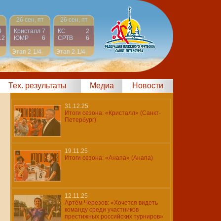
26 сен, пт
26 сен, пт
4
Кристалл
7
КС
2
12
ЮМР
6
СРТВ
6
Этап 2
1/4
Этап 2
1/4
Тех. результаты
Медиа
Новости
31.12.25
Итоги сезона: «Кристалл» (Санкт-
Петербург)
19.11.25
Итоги сезона: «Анапа» (Анапа)
12.11.25
Артём Черезов: «Хочется видеть
команду среди участников
престижных российских турниров»