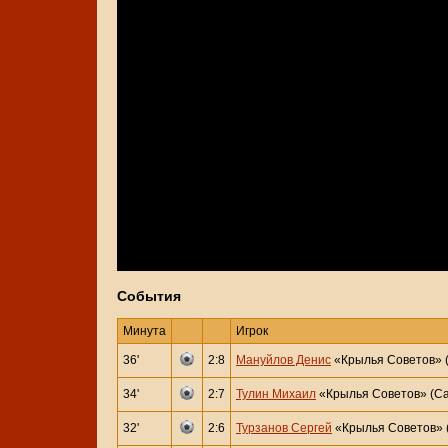
События
Минута
Игрок
36'
2:8
Мануйлов Денис
«Крылья Советов» 
34'
2:7
Тулин Михаил
«Крылья Советов» (С
32'
2:6
Турзанов Сергей
«Крылья Советов» 