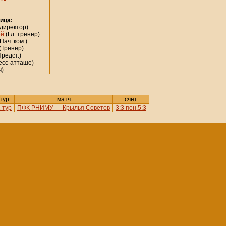
ица:
 директор)
ей
(Гл. тренер)
Нач. ком.)
(Тренер)
редст.)
есс-атташе)
ч)
тур
матч
счёт
 тур
ПФК РНИМУ — Крылья Советов
3:3 пен.5:3