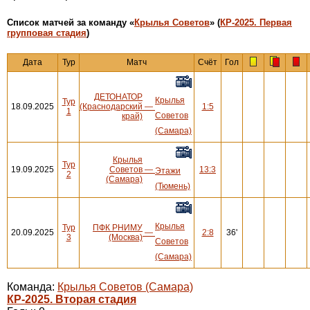
Cписок матчей за команду «
Крылья Советов
» (
КР-2025. Первая
групповая стадия
)
Дата
Тур
Матч
Счёт
Гол
ДЕТОНАТОР
Крылья
Тур
18.09.2025
(Краснодарский
—
1:5
1
Советов
край)
(Самара)
Крылья
Тур
19.09.2025
Советов
—
13:3
Этажи
2
(Самара)
(Тюмень)
Крылья
Тур
ПФК РНИМУ
20.09.2025
—
2:8
36'
3
(Москва)
Советов
(Самара)
Команда:
Крылья Советов (Самара)
КР-2025. Вторая стадия