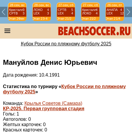
28 сен, вс
28 сен, вс
27 сен, сб
27 сен, сб
26 сен, пт
Кристалл
3
ЛОКО
4
СРТВ
5
Кристалл
4
АНАПА
4
СРТВ
3
LEX
3
LEX
4
ЛОКО
4
LEX
12
Этап 2
Фин
Этап 2
3-4
Этап 2
1/2
Этап 2
1/2
Этап 2
1/4
Э
Кубок России по пляжному футболу 2025
Мануйлов Денис Юрьевич
Дата рождения: 10.4.1991
Статистика по турниру «
Кубок России по пляжному
футболу 2025
»
Команда:
Крылья Советов (Самара)
КР-2025. Первая групповая стадия
Голы: 1
Автоголов: 0
Желтых карточек: 0
Красных карточек: 0