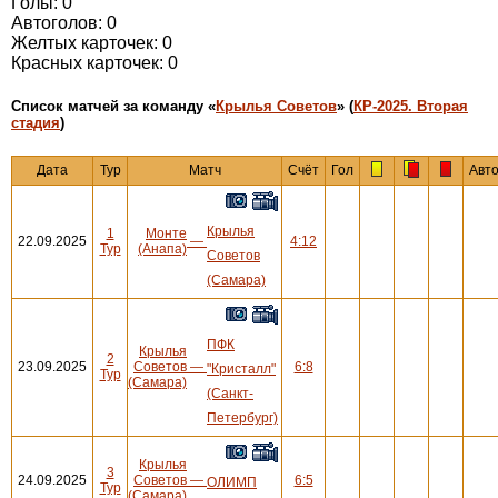
Голы: 0
Автоголов: 0
Желтых карточек: 0
Красных карточек: 0
Cписок матчей за команду «
Крылья Советов
» (
КР-2025. Вторая
стадия
)
Дата
Тур
Матч
Счёт
Гол
Авт
Крылья
1
Монте
22.09.2025
—
4:12
Тур
(Анапа)
Советов
(Самара)
ПФК
Крылья
2
23.09.2025
Советов
—
6:8
"Кристалл"
Тур
(Самара)
(Санкт-
Петербург)
Крылья
3
24.09.2025
Советов
—
6:5
ОЛИМП
Тур
(Самара)