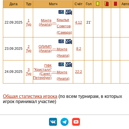
Дата
Тур
Матч
Счёт
Гол
Авт
Крылья
1
Монте
22.09.2025
—
4:12
21'
Тур
(Анапа)
Советов
(Самара)
2
ОЛИМП
23.09.2025
—
8:2
Монте
Тур
(Анапа)
(Анапа)
ПФК
3
"Кристалл"
24.09.2025
—
22:2
Монте
Тур
(Санкт-
Петербург)
(Анапа)
Общая статистика игрока
(по всем турнирам, в которых
игрок принимал участие)