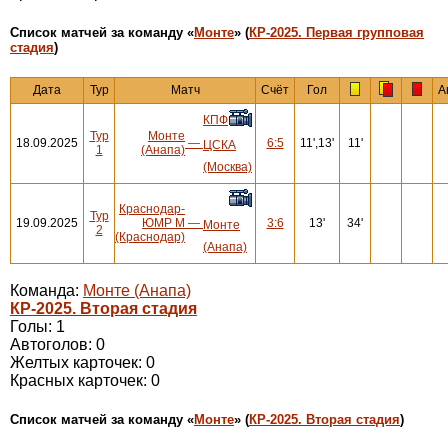
Cписок матчей за команду «
Монте
» (
КР-2025. Первая групповая
стадия
)
Дата
Тур
Матч
Счёт
Гол
А
КПФ
Тур
Монте
18.09.2025
—
6:5
11',13'
11'
ЦСКА
1
(Анапа)
(Москва)
Краснодар-
Тур
19.09.2025
ЮМР М
—
3:6
13'
34'
Монте
2
(Краснодар)
(Анапа)
Команда:
Монте (Анапа)
КР-2025. Вторая стадия
Голы: 1
Автоголов: 0
Желтых карточек: 0
Красных карточек: 0
Cписок матчей за команду «
Монте
» (
КР-2025. Вторая стадия
)