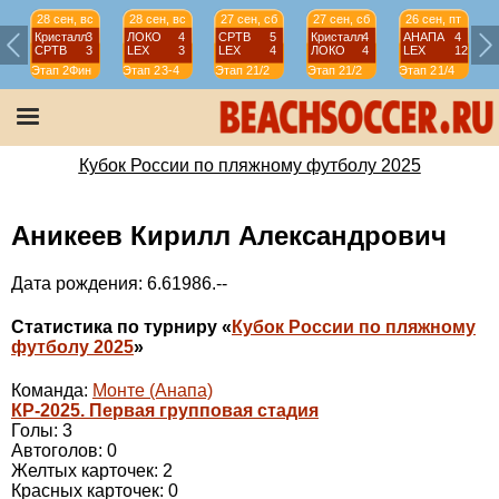
28 сен, вс
28 сен, вс
27 сен, сб
27 сен, сб
26 сен, пт
Кристалл
3
ЛОКО
4
СРТВ
5
Кристалл
4
АНАПА
4
СРТВ
3
LEX
3
LEX
4
ЛОКО
4
LEX
12
Этап 2
Фин
Этап 2
3-4
Этап 2
1/2
Этап 2
1/2
Этап 2
1/4
Э
Кубок России по пляжному футболу 2025
Аникеев Кирилл Александрович
Дата рождения: 6.61986.--
Статистика по турниру «
Кубок России по пляжному
футболу 2025
»
Команда:
Монте (Анапа)
КР-2025. Первая групповая стадия
Голы: 3
Автоголов: 0
Желтых карточек: 2
Красных карточек: 0