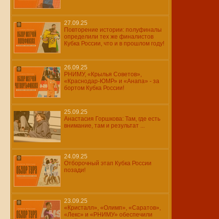
27.09.25
Повторение истории: полуфиналы
определили тех же финалистов
Кубка России, что и в прошлом году!
26.09.25
РНИМУ, «Крылья Советов»,
«Краснодар-ЮМР» и «Анапа» - за
бортом Кубка России!
25.09.25
Анастасия Горшкова: Там, где есть
внимание, там и результат ...
24.09.25
Отборочный этап Кубка России
позади!
23.09.25
«Кристалл», «Олимп», «Саратов»,
«Лекс» и «РНИМУ» обеспечили