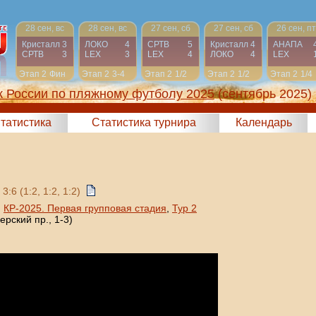
28 сен, вс
28 сен, вс
27 сен, сб
27 сен, сб
26 сен, пт
Кристалл
3
ЛОКО
4
СРТВ
5
Кристалл
4
АНАПА
СРТВ
3
LEX
3
LEX
4
ЛОКО
4
LEX
Этап 2
Фин
Этап 2
3-4
Этап 2
1/2
Этап 2
1/2
Этап 2
1/4
к России по пляжному футболу 2025
(сентябрь 2025)
татистика
Статистика турнира
Календарь
3:6 (1:2, 1:2, 1:2)
,
КР-2025. Первая групповая стадия
,
Тур 2
рский пр., 1-3)