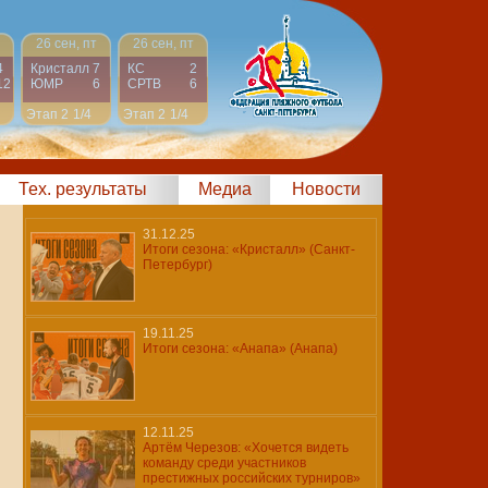
26 сен, пт
26 сен, пт
4
Кристалл
7
КС
2
12
ЮМР
6
СРТВ
6
Этап 2
1/4
Этап 2
1/4
Тех. результаты
Медиа
Новости
31.12.25
Итоги сезона: «Кристалл» (Санкт-
Петербург)
19.11.25
Итоги сезона: «Анапа» (Анапа)
12.11.25
Артём Черезов: «Хочется видеть
команду среди участников
престижных российских турниров»