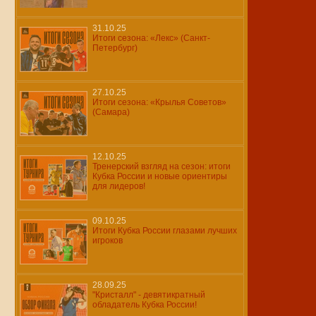
31.10.25
Итоги сезона: «Лекс» (Санкт-
Петербург)
27.10.25
Итоги сезона: «Крылья Советов»
(Самара)
12.10.25
Тренерский взгляд на сезон: итоги
Кубка России и новые ориентиры
для лидеров!
09.10.25
Итоги Кубка России глазами лучших
игроков
28.09.25
"Кристалл" - девятикратный
обладатель Кубка России!