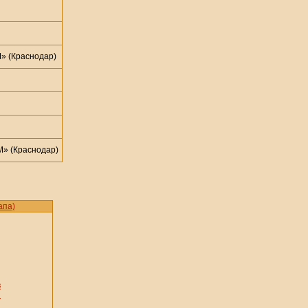
 (Краснодар)
» (Краснодар)
апа)
в
й