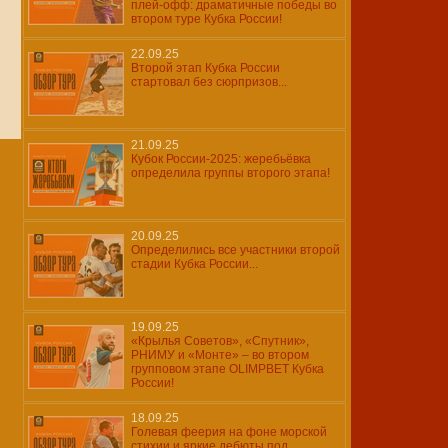
плей-офф: драматичные победы во
втором туре Кубка России!
22.09.25
Второй этап Кубка России
стартовал без сюрпризов...
21.09.25
Кубок России-2025: жеребьёвка
определила группы второго этапа!
20.09.25
Определились все участники второй
стадии Кубка России...
19.09.25
«Крылья Советов», «Спутник»,
РНИМУ и «Монте» – во втором
групповом этапе OLIMPBET Кубка
России!
18.09.25
Голевая феерия на фоне морской
стихии и яркие дебюты под