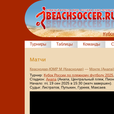
Кубо
Турниры
Таблицы
Команды
С
Матчи
Краснодар-ЮМР М (Краснодар)
—
Монте (Анапа)
Турнир:
Кубок России по пляжному футболу 2025
Стадион:
Анапа
(Анапа, Центральный пляж, Пионе
Начало: пт, 19 сен 2025 в 15:30 (матч завершен).
Судьи: Листратов, Пупыкин, Гуреев, Максаев.