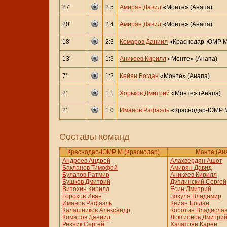
27'
2:5
Амирян Давид
«Монте» (Анапа)
20'
2:4
Амирян Давид
«Монте» (Анапа)
18'
2:3
Комаров Даниил
«Краснодар-ЮМР М»
13'
1:3
Аникеев Кирилл
«Монте» (Анапа)
7'
1:2
Кейян Богдан
«Монте» (Анапа)
2'
1:1
Хорьков Дмитрий
«Монте» (Анапа)
2'
1:0
Иманов Рафаэль
«Краснодар-ЮМР М
Составы команд
Краснодар-ЮМР М (Краснодар)
Монте (Ан
Андреев Андрей
Алахвердян Ашот
Бакланов Тимофей
Амирян Давид
Булатов Ратмир
Аникеев Кирилл
Бушков Дмитрий
Дуплинский Сергей
Витохин Кирилл
Есин Дмитрий
Горохов Иван
Зозуля Владимир
Иманов Рафаэль
Кейян Богдан
Калашников Александр
Коротин Владисла
Комаров Даниил
Локтионов Дмитри
Резник Сергей
Хачатрян Карен