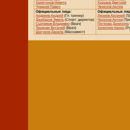
Харитонов Никита
Хорьков Дмитрий
Чукарев Павел
Черезов Артем
Официальные лица:
Официальные лиц
Андреев Андрей
(Гл. тренер)
Леонов Арсений
(Т
Джабаров Эмиль
(Спорт. директор)
Черезов Артем
(Тр
Сырчиков Владимир
(Врач)
Петрова Даниэлла
Тищенко Виталий
(Врач)
Хачатрян Карен
(Р
Шатунов Данила
(Массажист)