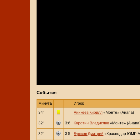
События
Минута
Игрок
34'
Аникеев Кирилл
«Монте» (Анапа)
32'
3:6
Коротин Владислав
«Монте» (Анапа
32'
3:5
Бушков Дмитрий
«Краснодар-ЮМР М»