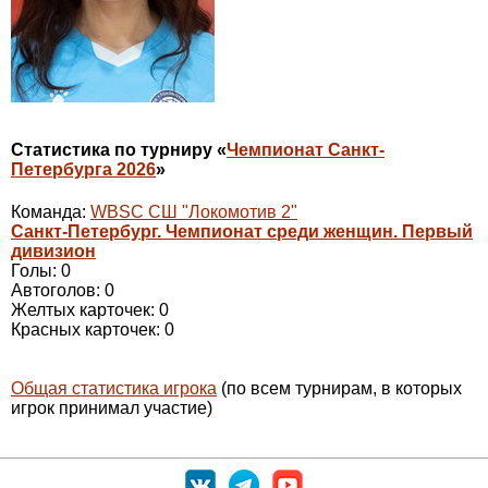
Статистика по турниру «
Чемпионат Санкт-
Петербурга 2026
»
Команда:
WBSC СШ "Локомотив 2"
Санкт-Петербург. Чемпионат среди женщин. Первый
дивизион
Голы: 0
Автоголов: 0
Желтых карточек: 0
Красных карточек: 0
Общая статистика игрока
(по всем турнирам, в которых
игрок принимал участие)