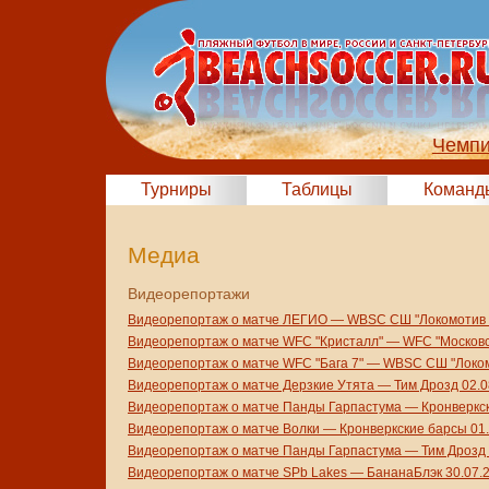
Чемпи
Турниры
Таблицы
Команд
Медиа
Видеорепортажи
Видеорепортаж о матче ЛЕГИО — WBSC СШ "Локомотив 2
Видеорепортаж о матче WFC "Кристалл" — WFC "Московск
Видеорепортаж о матче WFC "Бага 7" — WBSC СШ "Локом
Видеорепортаж о матче Дерзкие Утята — Тим Дрозд 02.0
Видеорепортаж о матче Панды Гарпастума — Кронверкск
Видеорепортаж о матче Волки — Кронверкские барсы 01
Видеорепортаж о матче Панды Гарпастума — Тим Дрозд 
Видеорепортаж о матче SPb Lakes — БананаБлэк 30.07.