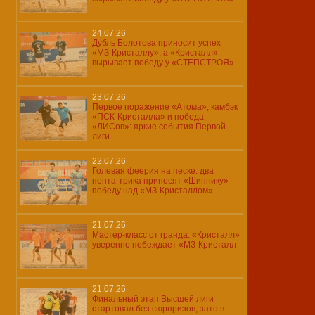
24.07.26
Дубль Болотова приносит успех
«МЗ-Кристаллу», а «Кристалл»
вырывает победу у «СТЕПСТРОЯ»
23.07.26
Первое поражение «Атома», камбэк
«ПСК-Кристалла» и победа
«ЛИСов»: яркие события Первой
лиги
22.07.26
Голевая феерия на песке: два
пента-трика приносят «Шиннику»
победу над «МЗ-Кристаллом»
21.07.26
Мастер-класс от гранда: «Кристалл»
уверенно побеждает «МЗ-Кристалл
21.07.26
Финальный этап Высшей лиги
стартовал без сюрпризов, зато в