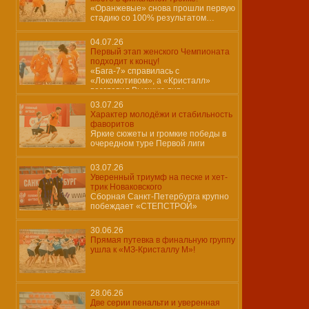
«Оранжевые» снова прошли первую
стадию со 100% результатом…
04.07.26
Первый этап женского Чемпионата
подходит к концу!
«Бага-7» справилась с
«Локомотивом», а «Кристалл»
возглавил Высшую лигу
03.07.26
Характер молодёжи и стабильность
фаворитов
Яркие сюжеты и громкие победы в
очередном туре Первой лиги
03.07.26
Уверенный триумф на песке и хет-
трик Новаковского
Сборная Санкт-Петербурга крупно
побеждает «СТЕПСТРОЙ»
30.06.26
Прямая путевка в финальную группу
ушла к «МЗ-Кристаллу М»!
28.06.26
Две серии пенальти и уверенная