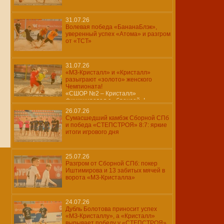
31.07.26
Волевая победа «БананаБлэк»,
уверенный успех «Атома» и разгром
от «ТСТ»
31.07.26
«МЗ-Кристалл» и «Кристалл»
разыграют «золото» женского
Чемпионата!
«СШОР №2 – Кристалл»
финишировал с «бронзой»!
26.07.26
Сумасшедший камбэк Сборной СПб
и победа «СТЕПСТРОЯ» 8:7: яркие
итоги игрового дня
25.07.26
Разгром от Сборной СПб: покер
Иштимирова и 13 забитых мячей в
ворота «МЗ-Кристалла»
24.07.26
Дубль Болотова приносит успех
«МЗ-Кристаллу», а «Кристалл»
вырывает победу у «СТЕПСТРОЯ»