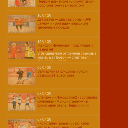
Первом дивизионе «Локомотив-2»
обострил гонку за «золото»!
16.07.26
Два матча — два разгрома: «SPb
Lakes» и «Бригада» празднуют
уверенные победы
14.07.26
Женский Чемпионат подступает к
развязке!
В Высшей лиге отгремели стыковые
матчи, а в Первой — стартовал
финальный этап!
08.07.26
Валидольная концовка и сухой
разгром в Первой лиге
07.07.26
«Легио» и «Локомотив-2» составили
компанию «МЗ-Кристаллу-м» в
финальном этапе Первой лиги!
07.07.26
«Кристалл» гарантировал себе
место в финальной тройке!