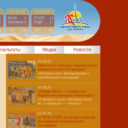
01 авг, сб
01 авг, сб
3
ВОЛК
2
ПГАРП
11
2
Кронверк
3
ТИДР
1
ур
ВТР
1 тур
ВТР
1 тур
)
результаты
Медиа
Новости
04.08.26
«Кристалл» успешно защитил титул
чемпиона Санкт-Петербурга!
«МЗ-Кристалл» финишировал с
серебряными наградами!
04.08.26
«Локомотив-2» — победитель
Первой лиги женского чемпионата!
«Серебро» ушло «МЗ-Кристаллу-
м», а «бронза» — «Легио»!
31.07.26
«СТЕПСТРОЙ» не оставил шансов
Молодёжной сборной Санкт-
Петербурга