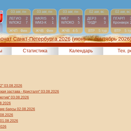
03 авг, пн
03 авг, пн
03 авг, пн
02 авг, вс
02 авг, вс
ЛЕГИО
2
WKRIS
5
WБ7
5
ДЕРЗ
6
ПГАРП
WЛОК2
7
WМЗ-К
1
WЛОКО
5
ТИДР
3
Кронверк
ЖЧП
Фин
ЖЧВ
Фин
ЖЧВ
4-5
ВТР
5 тур
ВТР
5 т
онат Санкт-Петербурга 2026
(июнь — сентябрь 2026
ы
Статистика
Календарь
Тех. 
" 03.08.2026
ая застава - Кристалл" 03.08.2026
отив" 03.08.2026
8.2026
ие барсы 02.08.2026
.08.2026
01.08.2026
2026