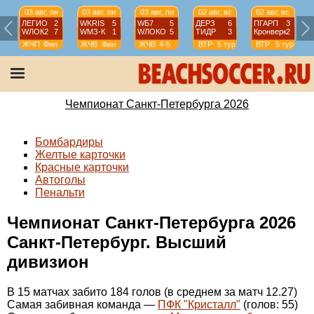
03 авг, пн
03 авг, пн
03 авг, пн
02 авг, вс
02 авг, вс
ЛЕГИО
2
WKRIS
5
WБ7
5
ДЕРЗ
6
ПГАРП
3
WЛОК2
7
WМЗ-К
1
WЛОКО
5
ТИДР
3
Кронверк
2
ЖЧП
Фин
ЖЧВ
Фин
ЖЧВ
4-5
ВТР
5 тур
ВТР
5 тур
Чемпионат Санкт-Петербурга 2026
Бомбардиры
Желтые карточки
Красные карточки
Автоголы
Пенальти
Чемпионат Санкт-Петербурга 2026
Санкт-Петербург. Высший
дивизион
В 15 матчах забито 184 голов (в среднем за матч 12.27)
Самая забивная команда —
ПФК "Кристалл"
(голов: 55)