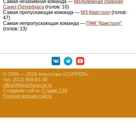
Самая незабивная команда —
Молодежная сборная
Санкт-Петербурга
(голов: 10)
Самая пропускающая команда —
МЗ-Кристалл
(голов:
47)
Самая непропускающая команда —
ПФК "Кристалл"
(голов: 13)
© 2009 — 2026 Агентство «CUPPER»
тел. (812) 998-83-38
office@beachsoccer.ru
Создание сайта:
Студия 239
Полная версия сайта