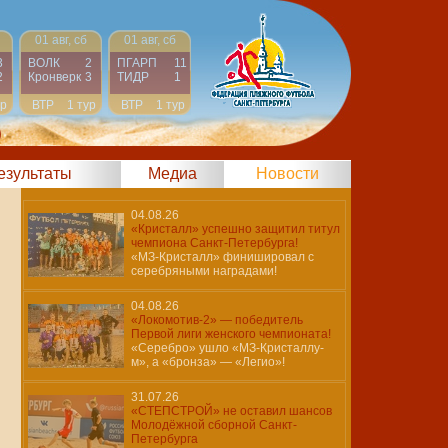
01 авг, сб
01 авг, сб
3
ВОЛК
2
ПГАРП
11
2
Кронверк
3
ТИДР
1
ур
ВТР
1 тур
ВТР
1 тур
)
результаты
Медиа
Новости
04.08.26
«Кристалл» успешно защитил титул
чемпиона Санкт-Петербурга!
«МЗ-Кристалл» финишировал с
серебряными наградами!
04.08.26
«Локомотив-2» — победитель
Первой лиги женского чемпионата!
«Серебро» ушло «МЗ-Кристаллу-
м», а «бронза» — «Легио»!
31.07.26
«СТЕПСТРОЙ» не оставил шансов
Молодёжной сборной Санкт-
Петербурга