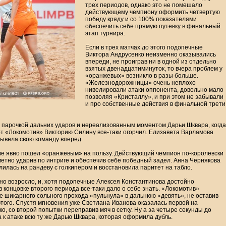
трех периодов, однако это не помешало
действующему чемпиону оформить четвертую
победу кряду и со 100% показателями
обеспечить себе прямую путевку в финальный
этап турнира.
Если в трех матчах до этого подопечные
Виктора Андрусенко неизменно оказывались
впереди, не проиграв ни в одной из отдельно
взятых двенадцатиминуток, то вчера проблем у
«оранжевых» возникло в разы больше.
«Железнодорожницы» очень неплохо
нивелировали атаки оппонента, довольно мало
позволяя «Кристаллу», и при этом не забывали
и про собственные действия в финальной трети
 парочкой дальних ударов и нереализованным моментом Дарьи Шквара, когда
вот «Локомотив» Викторию Силину все-таки огорчил. Елизавета Варламова
вывела свою команду вперед.
ыве явно пошел «оранжевым» на пользу. Действующий чемпион по-королевски
метно ударив по интриге и обеспечив себе победный задел. Анна Чернякова
лилась на рандеву с голкипером и восстановила паритет на табло.
о возросло, и, хотя подопечные Алексея Константинова достойно
 концовке второго периода все-таки дало о себе знать. «Локомотив»
е шикарного сольного прохода «пульнула» в дальнюю «девять», не оставив
того. Спустя мгновения уже Светлана Иванова оказалась первой на
, со второй попытки переправив мяч в сетку. Ну а за четыре секунды до
к атаке всю ту же Дарью Шквара, которая оформила дубль.