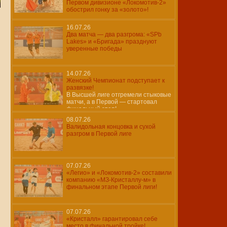
Первом дивизионе «Локомотив-2»
обострил гонку за «золото»!
16.07.26
Два матча — два разгрома: «SPb
Lakes» и «Бригада» празднуют
уверенные победы
14.07.26
Женский Чемпионат подступает к
развязке!
В Высшей лиге отгремели стыковые
матчи, а в Первой — стартовал
финальный этап!
08.07.26
Валидольная концовка и сухой
разгром в Первой лиге
07.07.26
«Легио» и «Локомотив-2» составили
компанию «МЗ-Кристаллу-м» в
финальном этапе Первой лиги!
07.07.26
«Кристалл» гарантировал себе
место в финальной тройке!