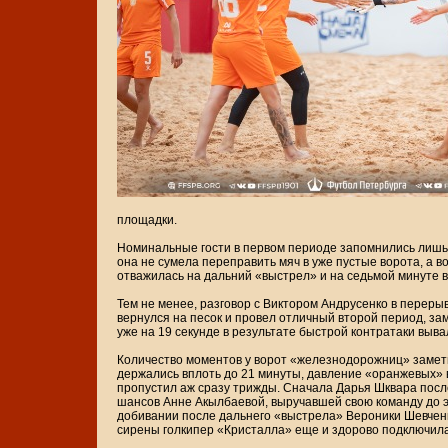
площадки.
Номинальные гости в первом периоде запомнились лишь
она не сумела переправить мяч в уже пустые ворота, а 
отважилась на дальний «выстрел» и на седьмой минуте 
Тем не менее, разговор с Виктором Андрусенко в перер
вернулся на песок и провел отличный второй период, за
уже на 19 секунде в результате быстрой контратаки выва
Количество моментов у ворот «железнодорожниц» заметн
держались вплоть до 21 минуты, давление «оранжевых» в
пропустил аж сразу трижды. Сначала Дарья Шквара посл
шансов Анне Акылбаевой, выручавшей свою команду до э
добивании после дальнего «выстрела» Вероники Шевченко
сирены голкипер «Кристалла» еще и здорово подключила 