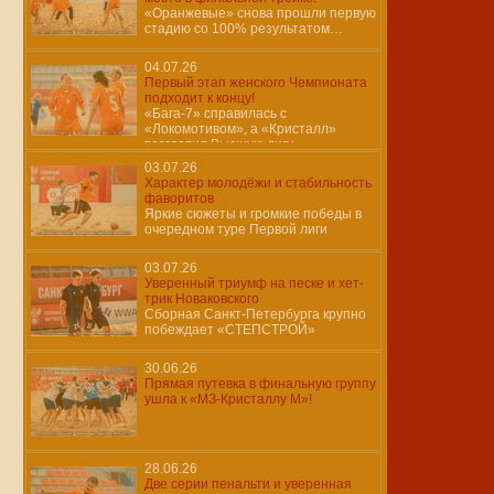
«Оранжевые» снова прошли первую
стадию со 100% результатом…
04.07.26
Первый этап женского Чемпионата
подходит к концу!
«Бага-7» справилась с
«Локомотивом», а «Кристалл»
возглавил Высшую лигу
03.07.26
Характер молодёжи и стабильность
фаворитов
Яркие сюжеты и громкие победы в
очередном туре Первой лиги
03.07.26
Уверенный триумф на песке и хет-
трик Новаковского
Сборная Санкт-Петербурга крупно
побеждает «СТЕПСТРОЙ»
30.06.26
Прямая путевка в финальную группу
ушла к «МЗ-Кристаллу М»!
28.06.26
Две серии пенальти и уверенная