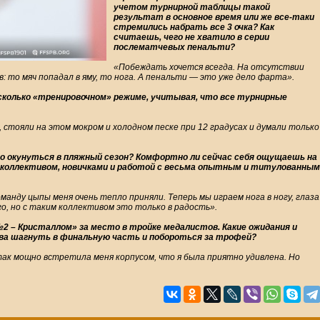
учетом турнирной таблицы такой
результат в основное время или же все-таки
стремились набрать все 3 очка? Как
считаешь, чего не хватило в серии
послематчевых пенальти?
«Побеждать хочется всегда. На отсутствии
: то мяч попадал в яму, то нога. А пенальти — это уже дело фарта».
есколько «тренировочном» режиме, учитывая, что все турнирные
 стояли на этом мокром и холодном песке при 12 градусах и думали только
но окунуться в пляжный сезон? Комфортно ли сейчас себя ощущаешь на
я коллективом, новичками и работой с весьма опытным и титулованным
манду цыпы меня очень тепло приняли. Теперь мы играем нога в ногу, глаза
го, но с таким коллективом это только в радость».
 – Кристаллом» за место в тройке медалистов. Какие ожидания и
ва шагнуть в финальную часть и побороться за трофей?
ак мощно встретила меня корпусом, что я была приятно удивлена. Но