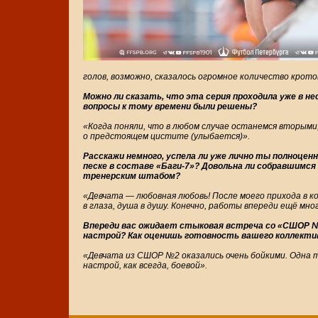
голов, возможно, сказалось огромное количество кротов
Можно ли сказать, что эта серия проходила уже в н
вопросы к тому времени были решены?
«Когда поняли, что в любом случае останемся вторыми,
о предстоящем цистите (улыбается)».
Расскажи немного, успела ли уже лично ты полноцен
песке в составе «Баги-7»? Довольна ли собравшимс
тренерским штабом?
«Девчата — любовная любовь! После моего прихода в ко
в глаза, душа в душу. Конечно, работы впереди ещё мно
Впереди вас ожидает стыковая встреча со «СШОР №2
настрой? Как оценишь готовность вашего коллекти
«Девчата из СШОР №2 оказались очень бойкими. Одна т
настрой, как всегда, боевой».