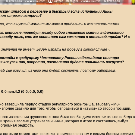
ерским штабом в перерыве и быстрый гол в исполнении Анны
ьном отрезке встречи?
ала, что в нужный момент мы можем прибавить и взвинтить темп».
ов, которые проведут между собой стыковые матчи, в финальной
 поводу того, кто же составит вам компанию в итоговой тройке? И с
 значения не имеет. Будем играть на победу в любом случае».
а команды к грядущему Чемпионату России в ближайшие полтора
 «пауза» или, напротив, постепенно будете повышать нагрузки?
таб уже озвучил, из чего она будет состоять, поэтому работаем,
 пен.4:2 (0:0, 0:0, 0:0)
чно завершила первую стадию регулярного розыгрыша, забрав у «МЗ-
вполне хватило для того, чтобы отправиться в «стыки» со второй позиции.
 противостоянии группового этапа была необходима исключительно победа в
и зрения вполне устраивала и ничья, которая в итоге и состоялась, выйдя
 огромная редкость.
л острыми моментами, проходя в примерно равном и весьма боевом режиме.