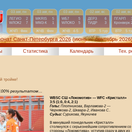
03 авг, пн
03 авг, пн
03 авг, пн
02 авг, вс
02 авг, вс
ЛЕГИО
2
WKRIS
5
WБ7
5
ДЕРЗ
6
ПГАРП
WЛОК2
7
WМЗ-К
1
WЛОКО
5
ТИДР
3
Кронверк
ЖЧП
Фин
ЖЧВ
Фин
ЖЧВ
4-5
ВТР
5 тур
ВТР
5 т
онат Санкт-Петербурга 2026
(июнь — сентябрь 2026
ы
Статистика
Календарь
Тех. 
й тройке!
 100% результатом…
WBSC СШ «Локомотив» — WFC «Кристалл»
3:5 (1:0, 0:4, 2:1)
Голы:
Плотникова, Варламова-2 —
Чернякова-2, Шквара-2, Иванова С..
Судьи:
Сурикова, Якуничев
В минувший понедельник «Кристалл»
столкнулся с серьезнейшим сопротивлением со
стороны «Локомотива», уступив сразу в двух из