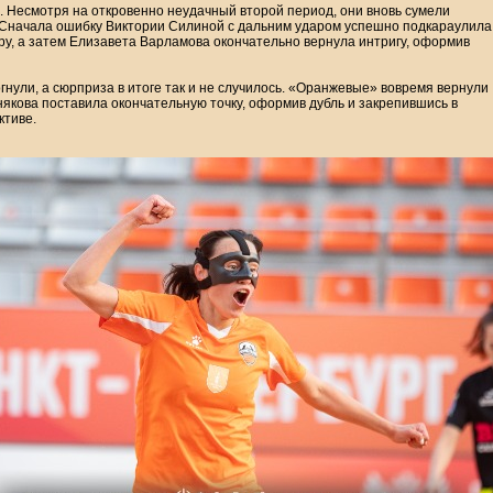
 Несмотря на откровенно неудачный второй период, они вновь сумели
е. Сначала ошибку Виктории Силиной с дальним ударом успешно подкараулила
ру, а затем Елизавета Варламова окончательно вернула интригу, оформив
гнули, а сюрприза в итоге так и не случилось. «Оранжевые» вовремя вернули
някова поставила окончательную точку, оформив дубль и закрепившись в
ктиве.