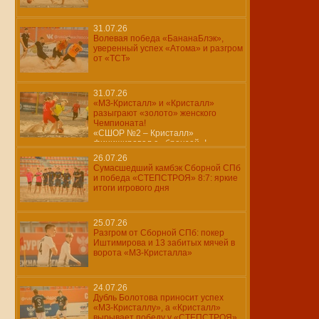
31.07.26
Волевая победа «БананаБлэк»,
уверенный успех «Атома» и разгром
от «ТСТ»
31.07.26
«МЗ-Кристалл» и «Кристалл»
разыграют «золото» женского
Чемпионата!
«СШОР №2 – Кристалл»
финишировал с «бронзой»!
26.07.26
Сумасшедший камбэк Сборной СПб
и победа «СТЕПСТРОЯ» 8:7: яркие
итоги игрового дня
25.07.26
Разгром от Сборной СПб: покер
Иштимирова и 13 забитых мячей в
ворота «МЗ-Кристалла»
24.07.26
Дубль Болотова приносит успех
«МЗ-Кристаллу», а «Кристалл»
вырывает победу у «СТЕПСТРОЯ»