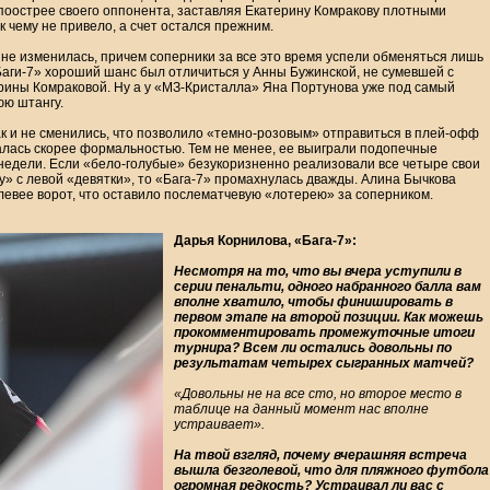
 поострее своего оппонента, заставляя Екатерину Комракову плотными
к чему не привело, а счет остался прежним.
 не изменилась, причем соперники за все это время успели обменяться лишь
Баги-7» хороший шанс был отличиться у Анны Бужинской, не сумевшей с
ерины Комраковой. Ну а у «МЗ-Кристалла» Яна Портунова уже под самый
юю штангу.
ак и не сменились, что позволило «темно-розовым» отправиться в плей-офф
талась скорее формальностью. Тем не менее, ее выиграли подопечные
 недели. Если «бело-голубые» безукоризненно реализовали все четыре свои
ку» с левой «девятки», то «Бага-7» промахнулась дважды. Алина Бычкова
 левее ворот, что оставило послематчевую «лотерею» за соперником.
Дарья Корнилова, «Бага-7»:
Несмотря на то, что вы вчера уступили в
серии пенальти, одного набранного балла вам
вполне хватило, чтобы финишировать в
первом этапе на второй позиции. Как можешь
прокомментировать промежуточные итоги
турнира? Всем ли остались довольны по
результатам четырех сыгранных матчей?
«Довольны не на все сто, но второе место в
таблице на данный момент нас вполне
устраивает».
На твой взгляд, почему вчерашняя встреча
вышла безголевой, что для пляжного футбола
огромная редкость? Устраивал ли вас с