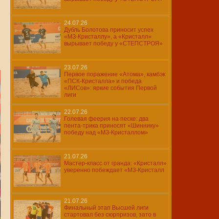
24.07.26
Дубль Болотова приносит успех
«МЗ-Кристаллу», а «Кристалл»
вырывает победу у «СТЕПСТРОЯ»
23.07.26
Первое поражение «Атома», камбэк
«ПСК-Кристалла» и победа
«ЛИСов»: яркие события Первой
лиги
22.07.26
Голевая феерия на песке: два
пента-трика приносят «Шиннику»
победу над «МЗ-Кристаллом»
21.07.26
Мастер-класс от гранда: «Кристалл»
уверенно побеждает «МЗ-Кристалл
21.07.26
Финальный этап Высшей лиги
стартовал без сюрпризов, зато в