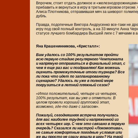
Впрочем, стоит отдать должное и «железнодорожницам».
прибавить и вернуться в игру в третьем игровом отрезк
Алиса Плотникова, отправившая мяч за шиворот голкипе
дубль.
Правда, подопечные Виктора Андрусенко все-таки не дро
игру под свой полный контроль, а на 33 минуте Анна Чер
статусе лучшего бомбардира Высшей лиги с 7 мячами в а
Яна Крашенинникова, «Кристалл»:
Вам удалось со 100% результатом пройти
всю первую стадию регулярного Чемпионата
и напрямую отправиться в финальный этап, с
чем я еще раз вас и поздравляю! Как можешь
оценить промежуточные итоги турнира? Все
ли пока что идет по запланированному
сценарию? Удалось ли уже в полной мере
погрузиться в летний пляжный сезон?
«Итог положительный, четыре из четырех,
100% результат, как вы уже и отметили. В
целом провели хороший групповой этап,
возможно, где-то даже с запасом».
Пожалуй, сегодняшняя встреча получилась
для вас наиболее трудной и напряженной из
всех четырех игр. С чем это связано в первую
очередь? Сказался ли настрой «Локомотива»,
не самые комфортные погодные условия или
же вы просто не сразу вошли в игру? На твой