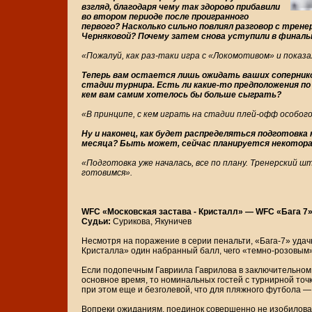
взгляд, благодаря чему так здорово прибавили
во втором периоде после проигранного
первого? Насколько сильно повлиял разговор с трен
Черняковой? Почему затем снова уступили в финал
«Пожалуй, как раз-таки игра с «Локомотивом» и показ
Теперь вам остается лишь ожидать ваших соперник
стадии турнира. Есть ли какие-то предположения по
кем вам самим хотелось бы больше сыграть?
«В принципе, с кем играть на стадии плей-офф особого
Ну и наконец, как будет распределяться подготовк
месяца? Быть может, сейчас планируется некоторая
«Подготовка уже началась, все по плану. Тренерский ш
готовимся».
WFC «Московская застава - Кристалл» — WFC «Бага 7» 0:0
Судьи:
Сурикова, Якуничев
Несмотря на поражение в серии пенальти, «Бага-7» уда
Кристалла» один набранный балл, чего «темно-розовым» 
Если подопечным Гавриила Гаврилова в заключительном
основное время, то номинальных гостей с турнирной точк
при этом еще и безголевой, что для пляжного футбола —
Вопреки ожиданиям, поединок совершенно не изобилова