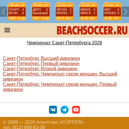
08 авг, сб
08 авг, сб
03 авг, пн
03 авг, пн
03 авг, пн
ПГАРП
4
ДЕРЗ
5
ЛЕГИО
2
WKRIS
5
WБ7
5
ВОЛК
6
Кронверк
3
WЛОК2
7
WМЗ-К
1
WЛОКО
5
ВТР
4 тур
ВТР
4 тур
ЖЧП
Фин
ЖЧВ
Фин
ЖЧВ
4-5
Чемпионат Санкт-Петербурга 2026
Санкт-Петербург. Высший дивизион
Санкт-Петербург. Первый дивизион
Санкт-Петербург. Второй дивизион
Санкт-Петербург. Чемпионат среди женщин. Высший
дивизион
Санкт-Петербург. Чемпионат среди женщин. Первый
дивизион
© 2009 — 2026 Агентство «CUPPER»
тел. (812) 998-83-38