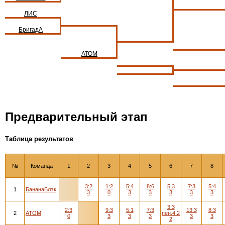
ЛИС
БригадА
АТОМ
Предварительный этап
Таблица результатов
№
Команда
1
2
3
4
5
6
7
8
3:2
1:2
5:4
8:6
5:3
7:3
5:4
1
БананаБлэк
3
0
3
3
3
3
3
3:3
2:3
9:3
5:1
7:3
13:3
8:3
2
АТОМ
пен.4:2
0
3
3
3
3
3
2