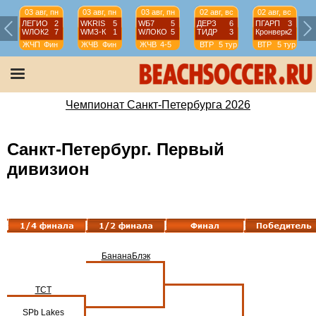
03 авг, пн
03 авг, пн
03 авг, пн
02 авг, вс
02 авг, вс
ЛЕГИО
2
WKRIS
5
WБ7
5
ДЕРЗ
6
ПГАРП
3
WЛОК2
7
WМЗ-К
1
WЛОКО
5
ТИДР
3
Кронверк
2
ЖЧП
Фин
ЖЧВ
Фин
ЖЧВ
4-5
ВТР
5 тур
ВТР
5 тур
Чемпионат Санкт-Петербурга 2026
Санкт-Петербург. Первый
дивизион
БананаБлэк
ТСТ
SPb Lakes