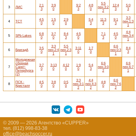
5:5
2:1
3:9
9:2
4:8
12:4
5:0
3
ЛИС
пен.3:2
3
0
3
0
3
3
2
3:3
4:5
1:5
2:9
5:4
11:3
9:1
4
ТСТ
пен.1:3
0
0
0
3
3
3
1
4:4
6:8
3:7
8:4
4:5
7:1
4:5
5
SPb Lakes
пен.3:4
0
0
3
0
3
0
1
3:3
5:5
6:6
3:5
3:11
1:7
8:4
6
БригадА
пен.2:4
пен.2:3
пен.0:3
0
0
0
3
1
1
1
Молодежная
сборная
6:6
6:6
3:7
3:13
4:12
1:9
5:4
7
Санкт-
пен.3:0
пен.6:7
0
0
0
0
3
Петербурга
2
1
(2)
3:3
4:4
6:6
ПСК -
4:5
3:8
0:5
4:8
8
пен.3:1
пен.4:3
пен.7:6
Кристалл
0
0
0
0
2
2
2
© 2009 — 2026 Агентство «CUPPER»
тел. (812) 998-83-38
office@beachsoccer.ru