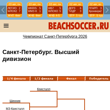
03 авг, пн
03 авг, пн
03 авг, пн
02 авг, вс
02 авг, вс
ЛЕГИО
2
WKRIS
5
WБ7
5
ДЕРЗ
6
ПГАРП
3
WЛОК2
7
WМЗ-К
1
WЛОКО
5
ТИДР
3
Кронверк
2
ЖЧП
Фин
ЖЧВ
Фин
ЖЧВ
4-5
ВТР
5 тур
ВТР
5 тур
Чемпионат Санкт-Петербурга 2026
Санкт-Петербург. Высший
дивизион
Кристалл
Шинник
МЗ-Кристалл