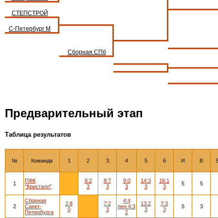
СТЕПСТРОЙ
С-Петербург М
Сборная СПб
Предварительный этап
Таблица результатов
№
Команда
1
2
3
4
5
6
И
В
ПФК
8:2
8:7
9:0
14:3
16:1
1
5
5
"Кристалл"
3
3
3
3
3
Сборная
4:4
2:8
7:2
13:2
7:3
2
Санкт-
пен.4:3
5
3
0
3
3
3
Петербурга
2