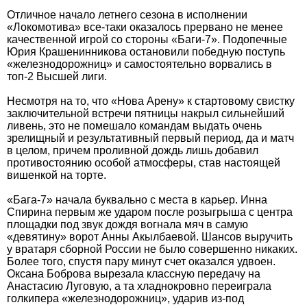
Отличное начало летнего сезона в исполнении
«Локомотива» все-таки оказалось прервано не менее
качественной игрой со стороны «Баги-7». Подопечные
Юрия Крашенинникова остановили победную поступь
«железнодорожниц» и самостоятельно ворвались в
топ-2 Высшей лиги.
Несмотря на то, что «Нова Арену» к стартовому свистку
заключительной встречи пятницы накрыл сильнейший
ливень, это не помешало командам выдать очень
зрелищный и результативный первый период, да и матч
в целом, причем проливной дождь лишь добавил
противостоянию особой атмосферы, став настоящей
вишенкой на торте.
«Бага-7» начала буквально с места в карьер. Инна
Спирина первым же ударом после розыгрыша с центра
площадки под звук дождя вогнала мяч в самую
«девятину» ворот Анны Акылбаевой. Шансов выручить
у вратаря сборной России не было совершенно никаких.
Более того, спустя пару минут счет оказался удвоен.
Оксана Боброва вырезала классную передачу на
Анастасию Луговую, а та хладнокровно переиграла
голкипера «железнодорожниц», ударив из-под