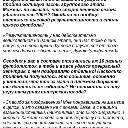
пройти большую часть группового этапа.
Можешь ли сказать, что старт летнего сезона
удался на все 100%? Ожидали ли вообще
настолько высокой результативности и столь
яркого футбола?
«Результативность у нас действительно
великолепная на данном этапе, она нас тоже очень
радует, а столь яркий футбол получается от того,
что мы давно не были на песке, думаю (улыбается)».
Сегодня у вас в составе отличились аж 10 разных
футболисток, а тебе и вовсе удался прекрасный
хет-трик, с чем поздравляю отдельно! Насколько
приятным получилось это событие, особенно
учитывая, что три за матч в пляжном формате
ты давненько не забивала? Не осложнила ли эту
игру пасмурная питерская погода?
«Спасибо за поздравления! Мне понравилась наша игра
в целом, и это связано не с голами даже, а с нашими
взаимодействиями, движениями, это было энергично и
хорошо. Каждая хотела отдать передачу на партнера,
сделать что-то «пляжное», от этого получались
удачные голевые и голы! А погода нам в этом не