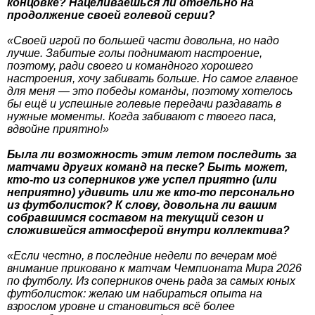
концовке? Нацеливаешься ли отдельно на
продолжение своей голевой серии?
«Своей игрой по большей части довольна, но надо
лучше. Забитые голы поднимают настроение,
поэтому, ради своего и командного хорошего
настроения, хочу забивать больше. Но самое главное
для меня — это победы команды, поэтому хотелось
бы ещё и успешные голевые передачи раздавать в
нужные моменты. Когда забивают с твоего паса,
вдвойне приятно!»
Была ли возможность этим летом последить за
матчами других команд на песке? Быть может,
кто-то из соперников уже успел приятно (или
неприятно) удивить или же кто-то персонально
из футболисток? К слову, довольна ли вашим
собравшимся составом на текущий сезон и
сложившейся атмосферой внутри коллектива?
«Если честно, в последние недели по вечерам моё
внимание приковано к матчам Чемпионата Мира 2026
по футболу. Из соперников очень рада за самых юных
футболисток: желаю им набираться опыта на
взрослом уровне и становиться всё более