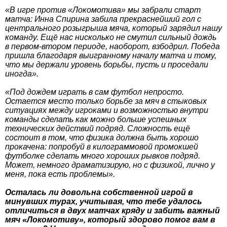
«В игре против «Локомотива» мы забрали старт
матча: Инна Спирина забила прекраснейший гол с
центрального розыгрыша мяча, который зарядил нашу
команду. Ещё нас нисколько не смутил сильный дождь
в первом-втором периоде, наоборот, взбодрил. Победа
пришла благодаря выигранному началу матча и тому,
что мы держали уровень борьбы, пусть и проседали
иногда».
«Под дождем играть в сам футбол непросто.
Остается место только борьбе за мяч в стыковых
ситуациях между игроками и возможностью внутри
команды сделать как можно больше успешных
технических действий подряд. Сложность ещё
состоит в том, что физика должна быть хорошо
прокачена: попробуй в килограммовой промокшей
футболке сделать много хороших рывков подряд.
Может, немного драматизирую, но с физикой, лично у
меня, пока есть проблемы».
Осталась ли довольна собственной игрой в
минувших турах, учитывая, что тебе удалось
отличиться в двух матчах кряду и забить важный
мяч «Локомотиву», который здорово помог вам в