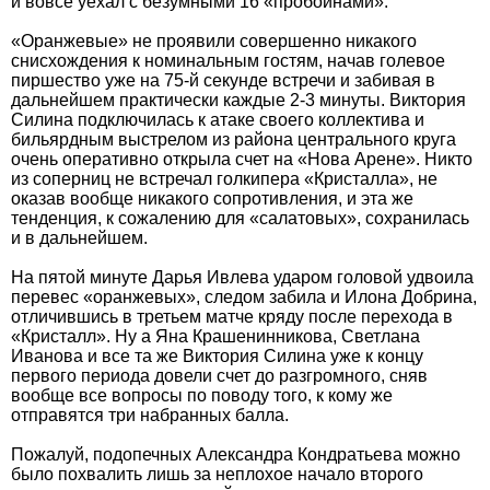
и вовсе уехал с безумными 16 «пробоинами».
«Оранжевые» не проявили совершенно никакого
снисхождения к номинальным гостям, начав голевое
пиршество уже на 75-й секунде встречи и забивая в
дальнейшем практически каждые 2-3 минуты. Виктория
Силина подключилась к атаке своего коллектива и
бильярдным выстрелом из района центрального круга
очень оперативно открыла счет на «Нова Арене». Никто
из соперниц не встречал голкипера «Кристалла», не
оказав вообще никакого сопротивления, и эта же
тенденция, к сожалению для «салатовых», сохранилась
и в дальнейшем.
На пятой минуте Дарья Ивлева ударом головой удвоила
перевес «оранжевых», следом забила и Илона Добрина,
отличившись в третьем матче кряду после перехода в
«Кристалл». Ну а Яна Крашенинникова, Светлана
Иванова и все та же Виктория Силина уже к концу
первого периода довели счет до разгромного, сняв
вообще все вопросы по поводу того, к кому же
отправятся три набранных балла.
Пожалуй, подопечных Александра Кондратьева можно
было похвалить лишь за неплохое начало второго