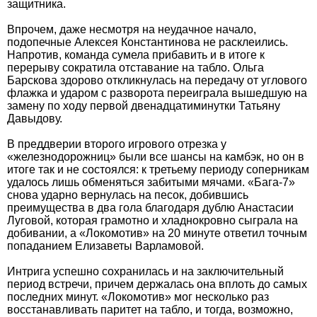
защитника.
Впрочем, даже несмотря на неудачное начало,
подопечные Алексея Константинова не расклеились.
Напротив, команда сумела прибавить и в итоге к
перерыву сократила отставание на табло. Ольга
Барскова здорово откликнулась на передачу от углового
флажка и ударом с разворота переиграла вышедшую на
замену по ходу первой двенадцатиминутки Татьяну
Давыдову.
В преддверии второго игрового отрезка у
«железнодорожниц» были все шансы на камбэк, но он в
итоге так и не состоялся: к третьему периоду соперникам
удалось лишь обменяться забитыми мячами. «Бага-7»
снова ударно вернулась на песок, добившись
преимущества в два гола благодаря дублю Анастасии
Луговой, которая грамотно и хладнокровно сыграла на
добивании, а «Локомотив» на 20 минуте ответил точным
попаданием Елизаветы Варламовой.
Интрига успешно сохранилась и на заключительный
период встречи, причем держалась она вплоть до самых
последних минут. «Локомотив» мог несколько раз
восстанавливать паритет на табло, и тогда, возможно,