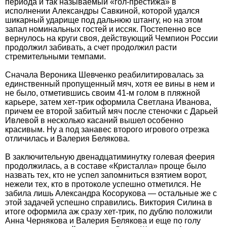
периода и так называемый «гол-престижа» в
исполнении Александры Савкиной, которой удался
шикарный ударище под дальнюю штангу, но на этом
запал номинальных гостей и иссяк. Постепенно все
вернулось на круги своя, действующий Чемпион России
продолжил забивать, а счет продолжил расти
стремительными темпами.
Сначала Вероника Шевченко реабилитировалась за
единственный пропущенный мяч, хотя ее вины в нем и
не было, отметившись своим 41-м голом в пляжной
карьере, затем хет-трик оформила Светлана Иванова,
причем ее второй забитый мяч после стеночки с Дарьей
Ивлевой в несколько касаний вышел особенно
красивым. Ну а под занавес второго игрового отрезка
отличилась и Валерия Белякова.
В заключительную двенадцатиминутку голевая феерия
продолжилась, а в составе «Кристалла» проще было
назвать тех, кто не успел запомниться взятием ворот,
нежели тех, кто в протоколе успешно отметился. Не
забила лишь Александра Косорукова — остальные же с
этой задачей успешно справились. Виктория Силина в
итоге оформила аж сразу хет-трик, по дублю положили
Анна Чернякова и Валерия Белякова и еще по голу