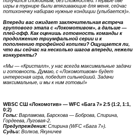
получился спокойным, без сложностей. Первые две
игры в турнире были втягивающие для меня, сейчас
потихонечку набираю нужные кондиции (улыбается)».
Впереди вас ожидает заключительная встреча
группового этапа с «Локомотивом», а дальше —
плей-офф. Как оценишь готовность команды к
продолжению триумфальной серии и к
пополнению трофейной копилки? Ощущается ли,
что вы сейчас на несколько шагов впереди, нежели
конкуренты?
«Мы — «Кристалл», у нас всегда максимальные задачи
и готовность. Думаю, с «Локомотивом» будет
интересная игра, победит сильнейший. Задачи
максимальные, и мы к ним готовы!»
WBSC СШ «Локомотив» — WFC «Бага 7» 2:5 (1:2, 1:1,
0:2)
Голы:
Варламова, Барскова — Боброва, Спирина,
Гордеева, Луговая-2.
Предупреждения:
Спирина (WFC «Бага 7»).
Судьи:
Волков, Якуничев