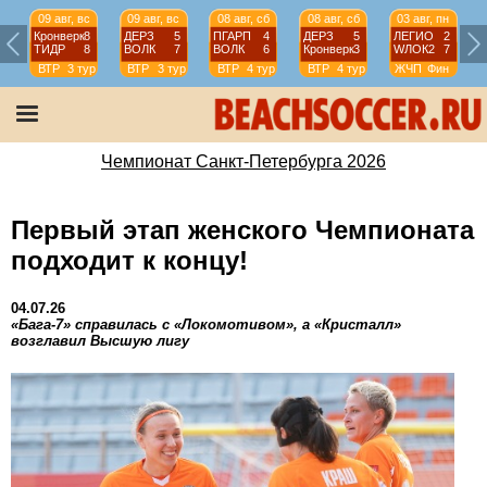
09 авг, вс
09 авг, вс
08 авг, сб
08 авг, сб
03 авг, пн
Кронверк
8
ДЕРЗ
5
ПГАРП
4
ДЕРЗ
5
ЛЕГИО
2
ТИДР
8
ВОЛК
7
ВОЛК
6
Кронверк
3
WЛОК2
7
ВТР
3 тур
ВТР
3 тур
ВТР
4 тур
ВТР
4 тур
ЖЧП
Фин
Чемпионат Санкт-Петербурга 2026
Первый этап женского Чемпионата
подходит к концу!
04.07.26
«Бага-7» справилась с «Локомотивом», а «Кристалл»
возглавил Высшую лигу