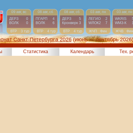
09 авг, вс
08 авг, сб
08 авг, сб
03 авг, пн
03 авг, пн
ДЕРЗ
0
ПГАРП
4
ДЕРЗ
5
ЛЕГИО
2
WKRIS
ВОЛК
0
ВОЛК
6
Кронверк
3
WЛОК2
7
WМЗ-К
ВТР
3 тур
ВТР
4 тур
ВТР
4 тур
ЖЧП
Фин
ЖЧВ
Фи
онат Санкт-Петербурга 2026
(июнь — сентябрь 2026
ы
Статистика
Календарь
Тех. 