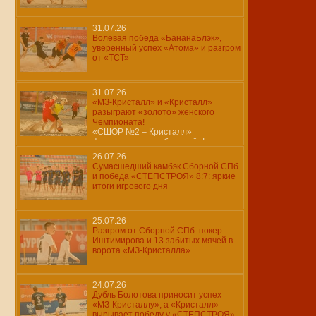
31.07.26
Волевая победа «БананаБлэк»,
уверенный успех «Атома» и разгром
от «ТСТ»
31.07.26
«МЗ-Кристалл» и «Кристалл»
разыграют «золото» женского
Чемпионата!
«СШОР №2 – Кристалл»
финишировал с «бронзой»!
26.07.26
Сумасшедший камбэк Сборной СПб
и победа «СТЕПСТРОЯ» 8:7: яркие
итоги игрового дня
25.07.26
Разгром от Сборной СПб: покер
Иштимирова и 13 забитых мячей в
ворота «МЗ-Кристалла»
24.07.26
Дубль Болотова приносит успех
«МЗ-Кристаллу», а «Кристалл»
вырывает победу у «СТЕПСТРОЯ»