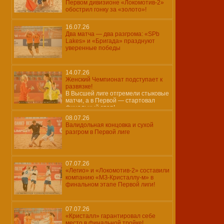
Первом дивизионе «Локомотив-2»
обострил гонку за «золото»!
16.07.26
Два матча — два разгрома: «SPb
Lakes» и «Бригада» празднуют
уверенные победы
14.07.26
Женский Чемпионат подступает к
развязке!
В Высшей лиге отгремели стыковые
матчи, а в Первой — стартовал
финальный этап!
08.07.26
Валидольная концовка и сухой
разгром в Первой лиге
07.07.26
«Легио» и «Локомотив-2» составили
компанию «МЗ-Кристаллу-м» в
финальном этапе Первой лиги!
07.07.26
«Кристалл» гарантировал себе
место в финальной тройке!