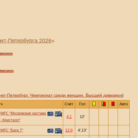
кт-Петербурга 2026
»
ивизион
ивизион
нкт-Петербург. Чемпионат среди женщин. Высший дивизион
)
тч
Счёт
Гол
Авто
WFC "Московская застава
—
4:1
12'
- Кристалл"
—
WFC "Бага 7"
12:0
4',13'