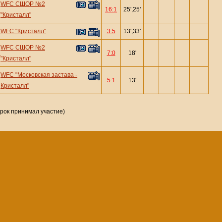
WFC СШОР №2
—
16:1
25',25'
"Кристалл"
—
WFC "Кристалл"
3:5
13',33'
WFC СШОР №2
—
7:0
18'
"Кристалл"
WFC "Московская застава -
—
5:1
13'
Кристалл"
грок принимал участие)