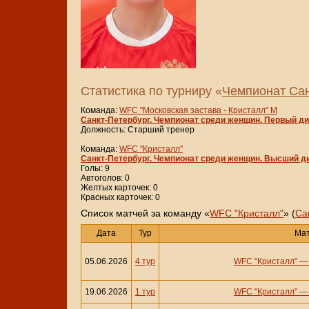
Статистика по турниру «
Чемпионат Сан
Команда:
WFC "Московская застава - Кристалл" М
Санкт-Петербург. Чемпионат среди женщин. Первый д
Должность: Старший тренер
Команда:
WFC "Кристалл"
Санкт-Петербург. Чемпионат среди женщин. Высший д
Голы: 9
Автоголов: 0
Желтых карточек: 0
Красных карточек: 0
Cписок матчей за команду «
WFC "Кристалл"
» (
Са
Дата
Тур
Ма
05.06.2026
4 тур
WFC "Кристалл"
19.06.2026
1 тур
WFC "Кристалл"