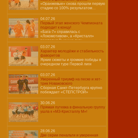
«Оранжевые» снова прошли первую
стадию со 100% результатом…
04.07.26
Первый этап женского Чемпионата
подходит к концу!
«Бага-7» справилась с
«Локомотивом», а «Кристалл»
возглавил Высшую лигу
03.07.26
Характер молодёжи и стабильность
фаворитов
Яркие сюжеты и громкие победы в
очередном туре Первой лиги
03.07.26
Уверенный триумф на песке и хет-
трик Новаковского
Сборная Санкт-Петербурга крупно
побеждает «СТЕПСТРОЙ»
30.06.26
Прямая путевка в финальную группу
ушла к «МЗ-Кристаллу М»!
28.06.26
Две серии пенальти и уверенная