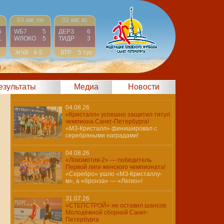
03 авг, пн
02 авг, вс
5
WБ7
5
ДЕРЗ
6
1
WЛОКО
5
ТИДР
3
н
ЖЧВ
4-5
ВТР
5 тур
)
результаты
Медиа
Новости
04.08.26
«Кристалл» успешно защитил титул
чемпиона Санкт-Петербурга!
«МЗ-Кристалл» финишировал с
серебряными наградами!
04.08.26
«Локомотив-2» — победитель
Первой лиги женского чемпионата!
«Серебро» ушло «МЗ-Кристаллу-
м», а «бронза» — «Легио»!
31.07.26
«СТЕПСТРОЙ» не оставил шансов
Молодёжной сборной Санкт-
Петербурга