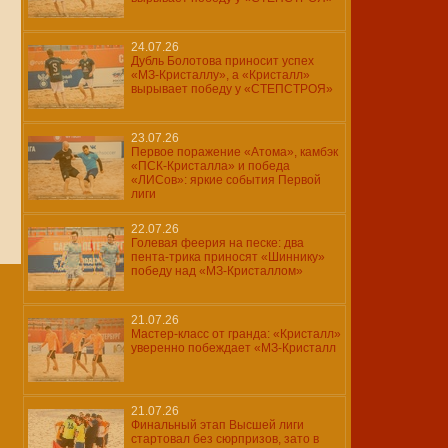
24.07.26
Дубль Болотова приносит успех
«МЗ-Кристаллу», а «Кристалл»
вырывает победу у «СТЕПСТРОЯ»
23.07.26
Первое поражение «Атома», камбэк
«ПСК-Кристалла» и победа
«ЛИСов»: яркие события Первой
лиги
22.07.26
Голевая феерия на песке: два
пента-трика приносят «Шиннику»
победу над «МЗ-Кристаллом»
21.07.26
Мастер-класс от гранда: «Кристалл»
уверенно побеждает «МЗ-Кристалл
21.07.26
Финальный этап Высшей лиги
стартовал без сюрпризов, зато в