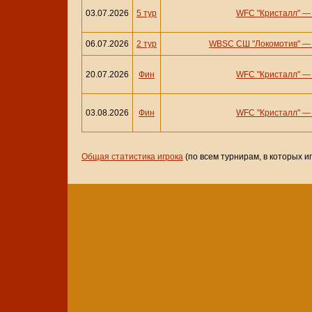
03.07.2026
5 тур
WFC "Кристалл"
06.07.2026
2 тур
WBSC СШ "Локомотив"
20.07.2026
Фин
WFC "Кристалл"
03.08.2026
Фин
WFC "Кристалл"
Общая статистика игрока
(по всем турнирам, в которых и