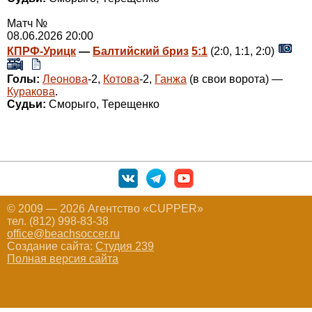
Матч №
08.06.2026 20:00
КПРФ-Урицк
—
Балтийский бриз
5:1
(2:0, 1:1, 2:0)
Голы:
Леонова
-2,
Котова
-2,
Ганжа
(в свои ворота) —
Куракова
.
Судьи:
Сморыго, Терещенко
© 2009 — 2026 Агентство «CUPPER»
тел. (812) 998-83-38
office@beachsoccer.ru
Создание сайта:
Студия 239
Полная версия сайта