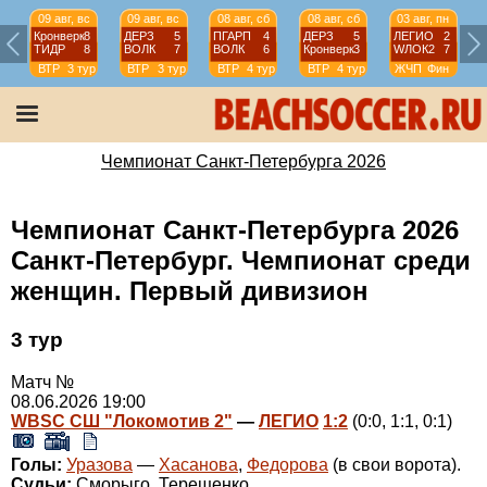
09 авг, вс
09 авг, вс
08 авг, сб
08 авг, сб
03 авг, пн
Кронверк
8
ДЕРЗ
5
ПГАРП
4
ДЕРЗ
5
ЛЕГИО
2
ТИДР
8
ВОЛК
7
ВОЛК
6
Кронверк
3
WЛОК2
7
ВТР
3 тур
ВТР
3 тур
ВТР
4 тур
ВТР
4 тур
ЖЧП
Фин
Чемпионат Санкт-Петербурга 2026
Чемпионат Санкт-Петербурга 2026
Санкт-Петербург. Чемпионат среди
женщин. Первый дивизион
3 тур
Матч №
08.06.2026 19:00
WBSC СШ "Локомотив 2"
—
ЛЕГИО
1:2
(0:0, 1:1, 0:1)
Голы:
Уразова
—
Хасанова
,
Федорова
(в свои ворота).
Судьи:
Сморыго, Терещенко