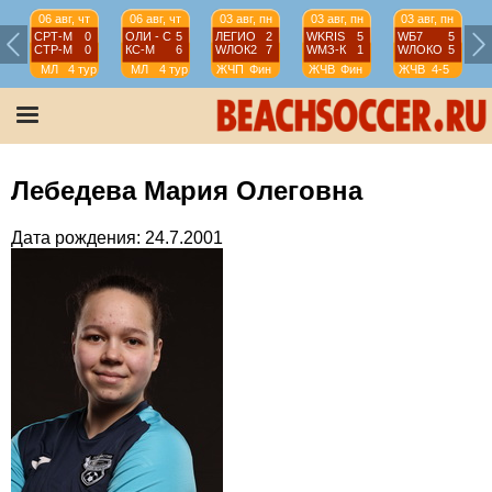
06 авг, чт
06 авг, чт
03 авг, пн
03 авг, пн
03 авг, пн
СРТ-М
0
ОЛИ - С
5
ЛЕГИО
2
WKRIS
5
WБ7
5
СТР-М
0
КС-М
6
WЛОК2
7
WМЗ-К
1
WЛОКО
5
МЛ
4 тур
МЛ
4 тур
ЖЧП
Фин
ЖЧВ
Фин
ЖЧВ
4-5
Лебедева Мария Олеговна
Дата рождения: 24.7.2001