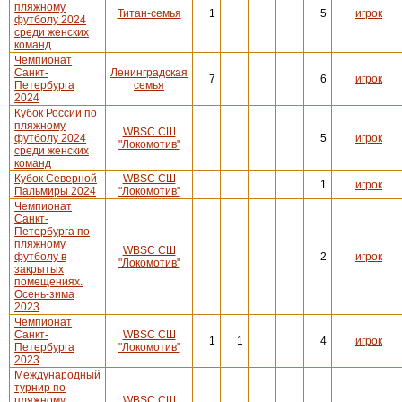
пляжному
Титан-семья
1
5
игрок
футболу 2024
среди женских
команд
Чемпионат
Санкт-
Ленинградская
7
6
игрок
Петербурга
семья
2024
Кубок России по
пляжному
WBSC СШ
футболу 2024
5
игрок
"Локомотив"
среди женских
команд
Кубок Северной
WBSC СШ
1
игрок
Пальмиры 2024
"Локомотив"
Чемпионат
Санкт-
Петербурга по
пляжному
WBSC СШ
футболу в
2
игрок
"Локомотив"
закрытых
помещениях.
Осень-зима
2023
Чемпионат
Санкт-
WBSC СШ
1
1
4
игрок
Петербурга
"Локомотив"
2023
Международный
турнир по
пляжному
WBSC СШ