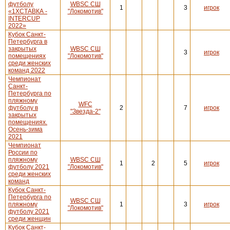
футболу
WBSC СШ
1
3
игрок
«1ХСТАВКА -
"Локомотив"
INTERCUP
2022»
Кубок Санкт-
Петербурга в
закрытых
WBSC СШ
3
игрок
помещениях
"Локомотив"
среди женских
команд 2022
Чемпионат
Санкт-
Петербурга по
пляжному
WFC
футболу в
2
7
игрок
"Звезда-2"
закрытых
помещениях.
Осень-зима
2021
Чемпионат
России по
пляжному
WBSC СШ
1
2
5
игрок
футболу 2021
"Локомотив"
среди женских
команд
Кубок Санкт-
Петербурга по
WBSC СШ
пляжному
1
3
игрок
"Локомотив"
футболу 2021
среди женщин
Кубок Санкт-