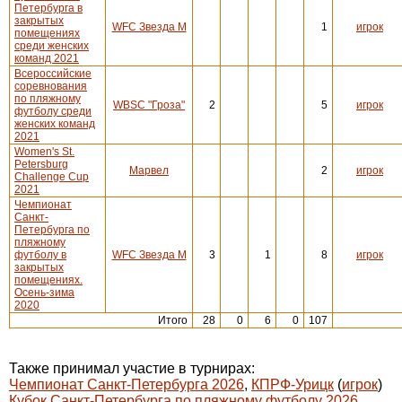
Петербурга в
закрытых
WFC Звезда М
1
игрок
помещениях
среди женских
команд 2021
Всероссийские
соревнования
по пляжному
WBSC "Гроза"
2
5
игрок
футболу среди
женских команд
2021
Women's St.
Petersburg
Марвел
2
игрок
Challenge Cup
2021
Чемпионат
Санкт-
Петербурга по
пляжному
футболу в
WFC Звезда М
3
1
8
игрок
закрытых
помещениях.
Осень-зима
2020
Итого
28
0
6
0
107
Также принимал участие в турнирах:
Чемпионат Санкт-Петербурга 2026
,
КПРФ-Урицк
(
игрок
)
Кубок Санкт-Петербурга по пляжному футболу 2026
,