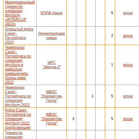
Международный
турнир по
пляжному
КПРФ-Урицк
5
игрок
футболу
«INTERCUP
2023»
Открытый кубок
Санкт-
Ленинградская
2
игрок
Петербурга
семья
2023
Чемпионат
Санкт-
Петербурга по
пляжному
WFC
футболу в
1
игрок
"Звезда-2"
закрытых
помещениях.
Осень-зима
2022
Чемпионат
Санкт-
WBSC
Петербурга по
"Локомотив-
1
5
игрок
пляжному
Гроза"
футболу 2022
Кубок Санкт-
Петербурга по
WBSC
пляжному
"Локомотив-
3
5
игрок
футболу 2022
Гроза"
среди женщин
Турнир по
пляжному