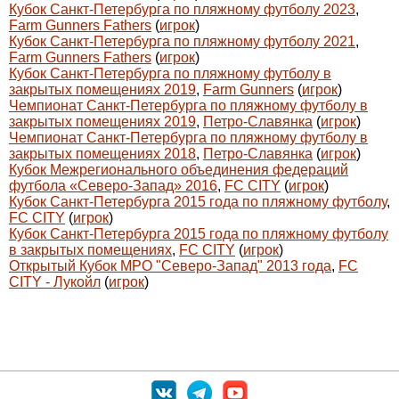
Кубок Санкт-Петербурга по пляжному футболу 2023
,
Farm Gunners Fathers
(
игрок
)
Кубок Санкт-Петербурга по пляжному футболу 2021
,
Farm Gunners Fathers
(
игрок
)
Кубок Санкт-Петербурга по пляжному футболу в
закрытых помещениях 2019
,
Farm Gunners
(
игрок
)
Чемпионат Санкт-Петербурга по пляжному футболу в
закрытых помещениях 2019
,
Петро-Славянка
(
игрок
)
Чемпионат Санкт-Петербурга по пляжному футболу в
закрытых помещениях 2018
,
Петро-Славянка
(
игрок
)
Кубок Межрегионального объединения федераций
футбола «Северо-Запад» 2016
,
FC CITY
(
игрок
)
Кубок Санкт-Петербурга 2015 года по пляжному футболу
,
FC CITY
(
игрок
)
Кубок Санкт-Петербурга 2015 года по пляжному футболу
в закрытых помещениях
,
FC CITY
(
игрок
)
Открытый Кубок МРО "Северо-Запад" 2013 года
,
FC
CITY - Лукойл
(
игрок
)