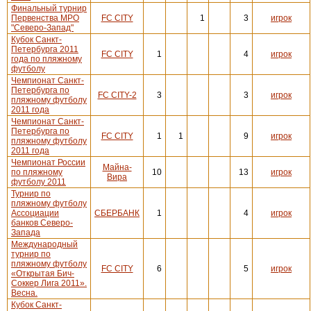
Финальный турнир
Первенства МРО
FC CITY
1
3
игрок
"Северо-Запад"
Кубок Санкт-
Петербурга 2011
FC CITY
1
4
игрок
года по пляжному
футболу
Чемпионат Санкт-
Петербурга по
FC CITY-2
3
3
игрок
пляжному футболу
2011 года
Чемпионат Санкт-
Петербурга по
FC CITY
1
1
9
игрок
пляжному футболу
2011 года
Чемпионат России
Майна-
по пляжному
10
13
игрок
Вира
футболу 2011
Турнир по
пляжному футболу
Ассоциации
СБЕРБАНК
1
4
игрок
банков Северо-
Запада
Международный
турнир по
пляжному футболу
FC CITY
6
5
игрок
«Открытая Бич-
Соккер Лига 2011».
Весна.
Кубок Санкт-