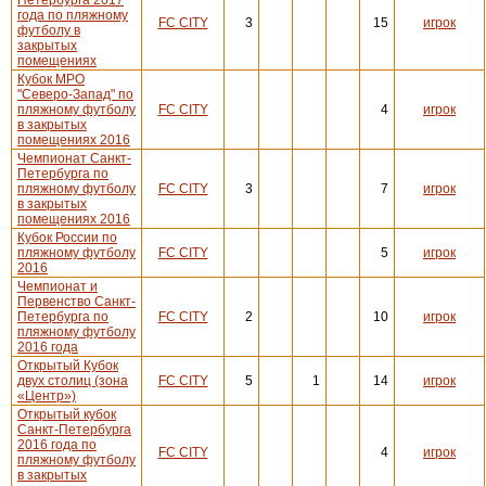
года по пляжному
FC CITY
3
15
игрок
футболу в
закрытых
помещениях
Кубок МРО
"Северо-Запад" по
пляжному футболу
FC CITY
4
игрок
в закрытых
помещениях 2016
Чемпионат Санкт-
Петербурга по
пляжному футболу
FC CITY
3
7
игрок
в закрытых
помещениях 2016
Кубок России по
пляжному футболу
FC CITY
5
игрок
2016
Чемпионат и
Первенство Санкт-
Петербурга по
FC CITY
2
10
игрок
пляжному футболу
2016 года
Открытый Кубок
двух столиц (зона
FC CITY
5
1
14
игрок
«Центр»)
Открытый кубок
Санкт-Петербурга
2016 года по
FC CITY
4
игрок
пляжному футболу
в закрытых