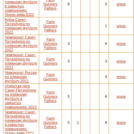
пляжному футболу
Gunners
6
5
игрок
в закрытых
Fathers
помещениях.
Осень-зима 2022
Кубок Санкт-
Farm
Петербурга по
Gunners
1
игрок
пляжному футболу
Fathers
2022
Чемпионат Санкт-
Farm
Петербурга по
Gunners
3
6
игрок
пляжному футболу
Fathers
2022
Чемпионат Санкт-
Петербурга по
Farm
3
3
игрок
пляжному футболу
Gunners
2022
Чемпионат России
Farm
по пляжному
4
игрок
Gunners
футболу 2022
Открытая лига
Санкт-Петербурга
Farm
по пляжному
Gunners
5
6
игрок
футболу в
Fathers
закрытых
помещениях. 2022
Чемпионат Санкт-
Петербурга по
Farm
пляжному футболу
Gunners
5
1
8
игрок
в закрытых
Fathers
помещениях.
Осень-зима 2021