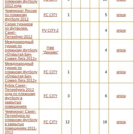
пляжному футболу
2012 года
Чемпионат России
по пляжному
FC CITY
1
5
игрок
футболу 2012
Серия турниров
по футволею.
FV CITY-2
4
игрок
Санкт-
Петербург-2012
Международный
турнир по
ПФК
пляжному футболу
4
игрок
"Динамо"
«Открытая Бич-
Соккер Лига 2012»
Международный
турнир по
пляжному футболу
FC CITY
1
4
игрок
«Открытая Бич-
Соккер Лига 2012»
Кубок Санкт-
Петербурга 2012
года по пляжному
FC CITY
3
6
игрок
футболу в
закрытых
помещениях
Чемпионат Санкт-
Петербурга по
пляжному футболу
FC CITY
12
16
игрок
в закрытых
помещениях 2011-
2012