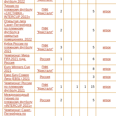
футболу 2022
Турнир по
пляжному футболу
ПФК
2
5
игрок
«1ХСТАВКА -
"Кристалл"
INTERCUP 2022»
Открытая лига
Санкт-Петербурга
по пляжному
ПФК
2
5
игрок
футболу в
"Кристалл"
закрытых
помещениях. 2022
Кубок России по
ПФК
пляжному футболу
3
5
игрок
"Кристалл"
2021
Чемпионат Мира
FIFA 2021 года.
Россия
1
6
игрок
Россия
Euro Winners Cup
ПФК
8
игрок
2021
"Кристалл"
Евро Бич-Соккер
Россия
3
игрок
Лига (EBSL) 2021
Чемпионат России
ПФК
по пляжному
1
1
1
15
игрок
"Кристалл"
футболу 2021
Международный
турнир по
Россия
2
5
игрок
пляжному футболу
«INTERCUP 2021»
Чемпионат Санкт-
Петербурга по