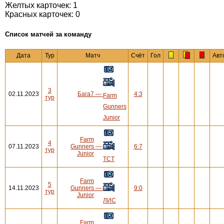
Желтых карточек: 1
Красных карточек: 0
Cписок матчей за команду
Дата
Тур
Матч
Счёт
Гол
Авт
3
02.11.2023
Бага7
—
4:3
Farm
тур
Gunners
Junior
Farm
4
07.11.2023
Gunners
—
6:7
тур
Junior
ТСТ
Farm
5
14.11.2023
Gunners
—
9:0
тур
Junior
ЛИС
Farm