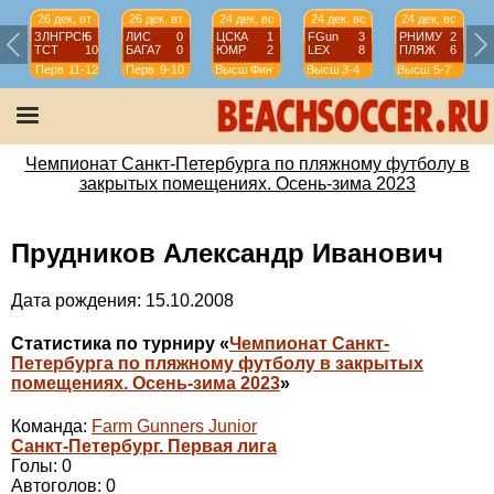
26 дек, вт
26 дек, вт
24 дек, вс
24 дек, вс
24 дек, вс
ЗЛНГРСК
5
ЛИС
0
ЦСКА
1
FGun
3
РНИМУ
2
ТСТ
10
БАГА7
0
ЮМР
2
LEX
8
ПЛЯЖ
6
Перв
11-12
Перв
9-10
Высш
Фин
Высш
3-4
Высш
5-7
Чемпионат Санкт-Петербурга по пляжному футболу в
закрытых помещениях. Осень-зима 2023
Прудников Александр Иванович
Дата рождения: 15.10.2008
Статистика по турниру «
Чемпионат Санкт-
Петербурга по пляжному футболу в закрытых
помещениях. Осень-зима 2023
»
Команда:
Farm Gunners Junior
Санкт-Петербург. Первая лига
Голы: 0
Автоголов: 0