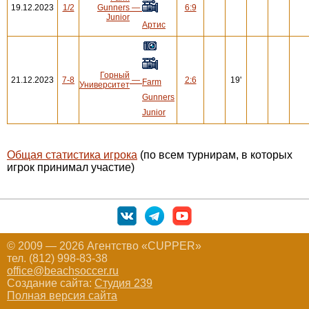
19.12.2023
1/2
Gunners
—
6:9
Junior
Артис
Горный
21.12.2023
7-8
—
2:6
19'
Farm
Университет
Gunners
Junior
Общая статистика игрока
(по всем турнирам, в которых
игрок принимал участие)
© 2009 — 2026 Агентство «CUPPER»
тел. (812) 998-83-38
office@beachsoccer.ru
Создание сайта:
Студия 239
Полная версия сайта