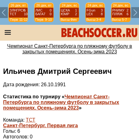
26 дек, вт
26 дек, вт
24 дек, вс
24 дек, вс
24 дек, вс
ЗЛНГРСК
5
ЛИС
0
ЦСКА
1
FGun
3
РНИМУ
2
ТСТ
10
БАГА7
0
ЮМР
2
LEX
8
ПЛЯЖ
6
Перв
11-12
Перв
9-10
Высш
Фин
Высш
3-4
Высш
5-7
Чемпионат Санкт-Петербурга по пляжному футболу в
закрытых помещениях. Осень-зима 2023
Ильичев Дмитрий Сергеевич
Дата рождения: 26.10.1991
Статистика по турниру «
Чемпионат Санкт-
Петербурга по пляжному футболу в закрытых
помещениях. Осень-зима 2023
»
Команда:
ТСТ
Санкт-Петербург. Первая лига
Голы: 6
Автоголов: 0