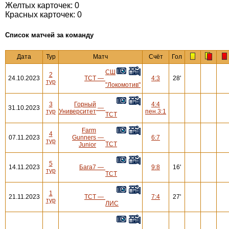
Желтых карточек: 0
Красных карточек: 0
Cписок матчей за команду
Дата
Тур
Матч
Счёт
Гол
СШ
2
24.10.2023
ТСТ
—
4:3
28'
тур
"Локомотив"
3
Горный
4:4
31.10.2023
—
тур
Университет
пен.3:1
ТСТ
Farm
4
07.11.2023
Gunners
—
6:7
тур
ТСТ
Junior
5
14.11.2023
Бага7
—
9:8
16'
тур
ТСТ
1
21.11.2023
ТСТ
—
7:4
27'
тур
ЛИС