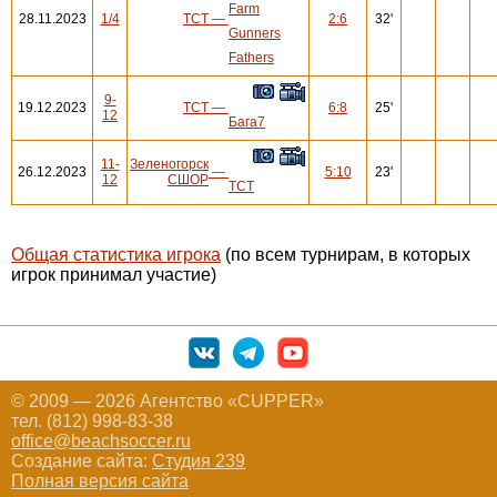
Farm
28.11.2023
1/4
ТСТ
—
2:6
32'
Gunners
Fathers
9-
19.12.2023
ТСТ
—
6:8
25'
12
Бага7
11-
Зеленогорск
26.12.2023
—
5:10
23'
12
СШОР
ТСТ
Общая статистика игрока
(по всем турнирам, в которых
игрок принимал участие)
© 2009 — 2026 Агентство «CUPPER»
тел. (812) 998-83-38
office@beachsoccer.ru
Создание сайта:
Студия 239
Полная версия сайта