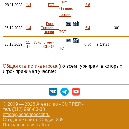
Farm
28.11.2023
1/4
ТСТ
—
2:6
Gunners
Fathers
Farm
05.12.2023
1/4
Gunners
—
5:4
30'
ТСТ
Junior
11-
Зеленогорск
26.12.2023
—
5:10
8',18',36'
12
СШОР
ТСТ
Общая статистика игрока
(по всем турнирам, в которых
игрок принимал участие)
© 2009 — 2026 Агентство «CUPPER»
тел. (812) 998-83-38
office@beachsoccer.ru
Создание сайта:
Студия 239
Полная версия сайта