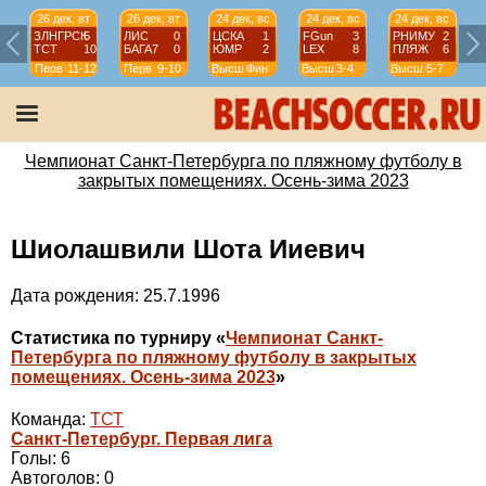
26 дек, вт
26 дек, вт
24 дек, вс
24 дек, вс
24 дек, вс
ЗЛНГРСК
5
ЛИС
0
ЦСКА
1
FGun
3
РНИМУ
2
ТСТ
10
БАГА7
0
ЮМР
2
LEX
8
ПЛЯЖ
6
Перв
11-12
Перв
9-10
Высш
Фин
Высш
3-4
Высш
5-7
Чемпионат Санкт-Петербурга по пляжному футболу в
закрытых помещениях. Осень-зима 2023
Шиолашвили Шота Ииевич
Дата рождения: 25.7.1996
Статистика по турниру «
Чемпионат Санкт-
Петербурга по пляжному футболу в закрытых
помещениях. Осень-зима 2023
»
Команда:
ТСТ
Санкт-Петербург. Первая лига
Голы: 6
Автоголов: 0