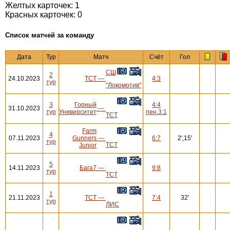
Желтых карточек: 1
Красных карточек: 0
Cписок матчей за команду
Дата
Тур
Матч
Счёт
Гол
СШ
2
24.10.2023
ТСТ
—
4:3
тур
"Локомотив"
3
Горный
4:4
31.10.2023
—
тур
Университет
пен.3:1
ТСТ
Farm
4
07.11.2023
Gunners
—
6:7
2',15'
тур
ТСТ
Junior
5
14.11.2023
Бага7
—
9:8
тур
ТСТ
1
21.11.2023
ТСТ
—
7:4
32'
тур
ЛИС