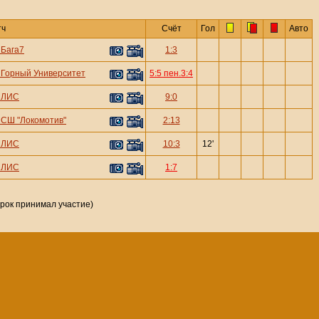
тч
Счёт
Гол
Авто
—
Бага7
1:3
—
Горный Университет
5:5 пен.3:4
—
ЛИС
9:0
—
СШ "Локомотив"
2:13
—
ЛИС
10:3
12'
—
ЛИС
1:7
грок принимал участие)