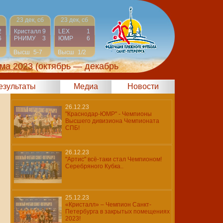
23 дек, сб
23 дек, сб
2
Кристалл
9
LEX
1
6
РНИМУ
3
ЮМР
6
Высш
5-7
Высш
1/2
ма 2023
(октябрь — декабрь
результаты
Медиа
Новости
26.12.23
"Краснодар-ЮМР" - Чемпионы
Высшего дивизиона Чемпионата
СПБ!
26.12.23
"Артис" всё-таки стал Чемпионом!
Серебряного Кубка..
25.12.23
«Кристалл» – Чемпион Санкт-
Петербурга в закрытых помещениях
2023!