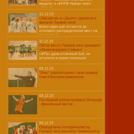
медали, а «КПРФ-Урицк» взял
«бронзу»
12.12.23
«Звезда-м» и «Зенит» сразятся в
финале Первой лиги!
Всего один шаг остается до
итогового распределения мест на
пьедестале
11.12.23
Пятое место Первой лиги занимает
«Ленинградская Семья»!
«ФТБ» дали отличный бой, но
уступили в серии пенальти!
09.12.23
"Лекс" зарабатывают свои первые
очки в Высшем дивизионе..
08.12.23
Последний рубеж пройден! Впереди
- финальные матчи...
06.12.23
Определены полуфиналисты
Первой лиги женского Чемпионата!