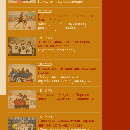
Поход за титулом успешно
завершен!
21.12.23
Последние шаги перед финалом
Высшей лиги
«Звезда» и «Кристалл» снова
разыграют заветный трофей
женского Чемпионата
19.12.23
"РНИМУ" добывают свои первые
очки в Чемпионате ...
Групповой этап позади..
18.12.23
Второй этап Высшей лиги подошел
к концу!
«Сборницы» сразятся в
полуфинале с «Кристаллом», а
«Локомотив» — со «Звездой»!
15.12.23
Чествуем победителя Первого
дивизиона мужского Чемпионата!
15.12.23
«Звезда-м» – победитель Первой
лиги женского Чемпионата!
«Зенит» завоевал серебряные