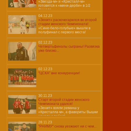
«Звезда-м» и «Кристалл-м»
готовятся к «мини-дерби» в 1/2
финала
04.12.23
«Зенит» раскочегарился во второй
стадии женского Чемпионата!
«Сине-бело-голубые» вышли в
полуфинал с первого места!
02.12.23
Четвертьфиналы сыграны! Развязка
уже близко...
02.12.23
"ЦСКА" вне конкуренции!
30.11.23
Старт второй стадии женского
Чемпионата удался!
«Зенит» взяли реванш у
«Кристалла-м», а фавориты Вышки
начали с побед!
28.11.23
"РНИМУ" снова уезжают ни с чем...