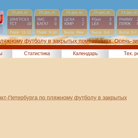
26 дек, вт
26 дек, вт
24 дек, вс
24 дек, вс
24 дек, вс
ЗЛНГРСК
5
ЛИС
0
ЦСКА
1
FGun
3
РНИМУ
ТСТ
10
БАГА7
0
ЮМР
2
LEX
8
ПЛЯЖ
Перв
11-12
Перв
9-10
Высш
Фин
Высш
3-4
Высш
5-7
пляжному футболу в закрытых помещениях. Осень-зи
2023)
ы
Статистика
Календарь
Тех. 
кт-Петербурга по пляжному футболу в закрытых