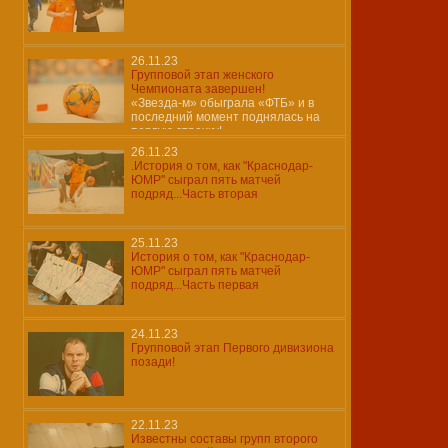
26.11.23
Групповой этап женского
Чемпионата завершен!
«Звезда-м» обыграла «ФТБ» и в
последний момент поднялась на
первую строчку!
26.11.23
.История о том, как "Краснодар-
ЮМР" сыграл пять матчей
подряд...Часть вторая
25.11.23
История о том, как "Краснодар-
ЮМР" сыграл пять матчей
подряд...Часть первая
24.11.23
Групповой этап Первого дивизиона
позади!
22.11.23
Известны составы групп второго