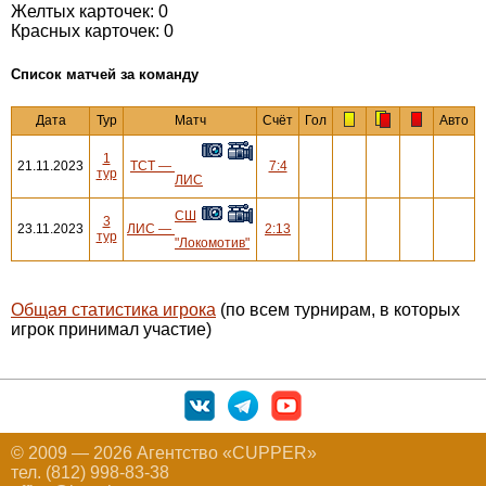
Желтых карточек: 0
Красных карточек: 0
Cписок матчей за команду
Дата
Тур
Матч
Счёт
Гол
Авто
1
21.11.2023
ТСТ
—
7:4
тур
ЛИС
СШ
3
23.11.2023
ЛИС
—
2:13
тур
"Локомотив"
Общая статистика игрока
(по всем турнирам, в которых
игрок принимал участие)
© 2009 — 2026 Агентство «CUPPER»
тел. (812) 998-83-38