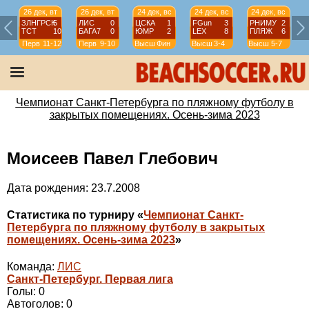
26 дек, вт
26 дек, вт
24 дек, вс
24 дек, вс
24 дек, вс
ЗЛНГРСК
5
ЛИС
0
ЦСКА
1
FGun
3
РНИМУ
2
ТСТ
10
БАГА7
0
ЮМР
2
LEX
8
ПЛЯЖ
6
Перв
11-12
Перв
9-10
Высш
Фин
Высш
3-4
Высш
5-7
Чемпионат Санкт-Петербурга по пляжному футболу в
закрытых помещениях. Осень-зима 2023
Моисеев Павел Глебович
Дата рождения: 23.7.2008
Статистика по турниру «
Чемпионат Санкт-
Петербурга по пляжному футболу в закрытых
помещениях. Осень-зима 2023
»
Команда:
ЛИС
Санкт-Петербург. Первая лига
Голы: 0
Автоголов: 0