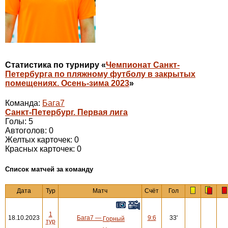
Статистика по турниру «
Чемпионат Санкт-
Петербурга по пляжному футболу в закрытых
помещениях. Осень-зима 2023
»
Команда:
Бага7
Санкт-Петербург. Первая лига
Голы: 5
Автоголов: 0
Желтых карточек: 0
Красных карточек: 0
Cписок матчей за команду
Дата
Тур
Матч
Счёт
Гол
1
18.10.2023
Бага7
—
9:6
33'
Горный
тур