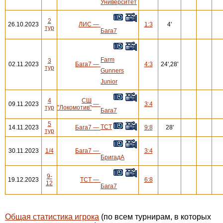
Университет
2
26.10.2023
ЛИС
—
1:3
4'
тур
Бага7
Farm
3
02.11.2023
Бага7
—
4:3
24',28'
тур
Gunners
Junior
4
СШ
09.11.2023
—
3:4
тур
"Локомотив"
Бага7
5
ТСТ
14.11.2023
Бага7
—
9:8
28'
тур
30.11.2023
1/4
Бага7
—
3:4
БригадА
9-
19.12.2023
ТСТ
—
6:8
12
Бага7
Общая статистика игрока
(по всем турнирам, в которых