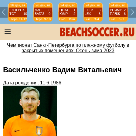
26 дек, вт
26 дек, вт
24 дек, вс
24 дек, вс
24 дек, вс
ЗЛНГРСК
5
ЛИС
0
ЦСКА
1
FGun
3
РНИМУ
2
ТСТ
10
БАГА7
0
ЮМР
2
LEX
8
ПЛЯЖ
6
Перв
11-12
Перв
9-10
Высш
Фин
Высш
3-4
Высш
5-7
Чемпионат Санкт-Петербурга по пляжному футболу в
закрытых помещениях. Осень-зима 2023
Васильченко Вадим Витальевич
Дата рождения: 11.6.1986