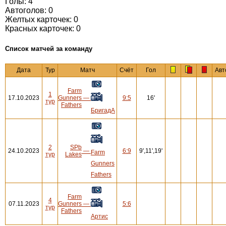
Голы: 4
Автоголов: 0
Желтых карточек: 0
Красных карточек: 0
Cписок матчей за команду
Дата
Тур
Матч
Счёт
Гол
Авт
Farm
1
17.10.2023
Gunners
—
9:5
16'
тур
Fathers
БригадА
2
SPb
24.10.2023
—
6:9
9',11',19'
Farm
тур
Lakes
Gunners
Fathers
Farm
4
07.11.2023
Gunners
—
5:6
тур
Fathers
Артис