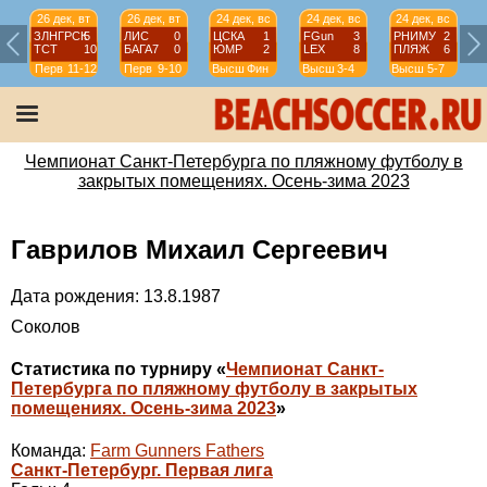
26 дек, вт
26 дек, вт
24 дек, вс
24 дек, вс
24 дек, вс
ЗЛНГРСК
5
ЛИС
0
ЦСКА
1
FGun
3
РНИМУ
2
ТСТ
10
БАГА7
0
ЮМР
2
LEX
8
ПЛЯЖ
6
Перв
11-12
Перв
9-10
Высш
Фин
Высш
3-4
Высш
5-7
Чемпионат Санкт-Петербурга по пляжному футболу в
закрытых помещениях. Осень-зима 2023
Гаврилов Михаил Сергеевич
Дата рождения: 13.8.1987
Соколов
Статистика по турниру «
Чемпионат Санкт-
Петербурга по пляжному футболу в закрытых
помещениях. Осень-зима 2023
»
Команда:
Farm Gunners Fathers
Санкт-Петербург. Первая лига