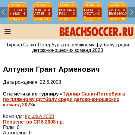
14 янв, вс
14 янв, вс
14 янв, вс
14 янв, вс
14 янв, вс
СЕСТ14
7
КОЛ-14
8
ВЫБ14R
4
ГАТ14
5
ДИН14
0
К-14(2)
4
АВТ15
3
FG14
3
СЕСТ14-
3
ВЫБ14W
10
2
2014
1-2
2014
3-4
2014
5-6
7-
2014
9-10
2014
8
Турнир Санкт-Петербурга по пляжному футболу среди
детско-юношеских команд 2023
Алтунян Грант Арменович
Дата рождения: 22.6.2008
Статистика по турниру «
Турнир Санкт-Петербурга
по пляжному футболу среди детско-юношеских
команд 2023
»
Команда:
Крылья 2008
Первенство СПб 2008 г.р.
Голы: 0
Автоголов: 0