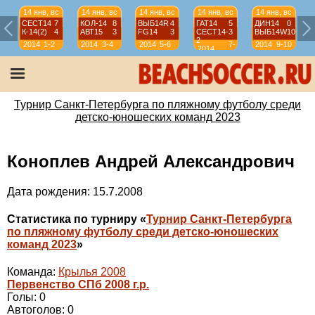
14 янв, вс
14 янв, вс
14 янв, вс
14 янв, вс
14 янв, вс
СЕСТ14
7
КОЛ-14
8
ВЫБ14R
4
ГАТ14
5
ДИН14
0
К-14(2)
4
АВТ15
3
FG14
3
СЕСТ14-
3
ВЫБ14W
10
2
2014
1-2
2014
3-4
2014
5-6
7-
2014
9-10
2014
8
Турнир Санкт-Петербурга по пляжному футболу среди
детско-юношеских команд 2023
Коноплев Андрей Александрович
Дата рождения: 15.7.2008
Статистика по турниру «
Турнир Санкт-Петербурга
по пляжному футболу среди детско-юношеских
команд 2023
»
Команда:
Крылья 2008
Первенство СПб 2008 г.р.
Голы: 0
Автоголов: 0