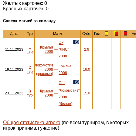
Желтых карточек: 0
Красных карточек: 0
Cписок матчей за команду
Дата
Тур
Матч
Счёт
Гол
Ав
ФК
1
Крылья
11.11.2023
—
"ЛИС"
2:9
тур
2008
2008
Локомотив
Крылья
2
19.11.2023
2008
—
16:0
тур
2008
(красные)
СШ
"Локомотив"
3
Крылья
23.11.2023
—
1:10
тур
2008
2008
(белые)
Общая статистика игрока
(по всем турнирам, в которых
игрок принимал участие)